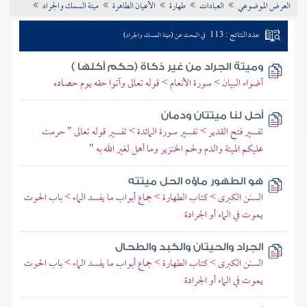
العرض الموضوعي
العبادات
طهارة
الأعيان الطاهرة
ميتة السمك والجراد
تراجم الأعلام
عدد النتائج : 113
في البحث عن (ميتة السمك والجراد)
وميتة الجراد من غير ذكاة (حكم أكلها )
أضواء البيان > سورة الأنعام > قوله تعالى وآتوا حقه يوم حصاده
أحل لنا ميتتان ودمان
تفسير فتح القدير > تفسير سورة المائدة > تفسير قوله تعالى " حرمت
عليكم الميتة والدم ولحم الخنزير وما أهل لغير الله به "
هو الطهور ماؤه الحل ميتته
السنن الكبرى > كتاب الطهارة > جماع أبواب ما يفسد الماء > باب الحوت
يموت في الماء أو الجرادة
الجراد والحيتان والكبد والطحال
السنن الكبرى > كتاب الطهارة > جماع أبواب ما يفسد الماء > باب الحوت
يموت في الماء أو الجرادة