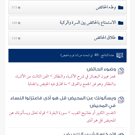
وطء الحائض
573
الاستمتاع بالحائض بين السرة والركبة
198
طلاق الحائض
116
عدد النتائج : 40
في البحث عن (ما يحرم بالحيض)
وضوء الحائض
غمز عيون البصائر في شرح الأشباه والنظائر > الفن الثالث من الأشباه
والنظائر وهو فن الجمع والفرق > ما افترق فيه الحيض والجنابة
ويسألونك عن المحيض قل هو أذى فاعتزلوا النساء
في المحيض
التفسير الكبير أو مفاتيح الغيب > سورة البقرة > قوله تعالى ويسألونك عن
المحيض قل هو أذى
الأحكام الشرعية للحيض