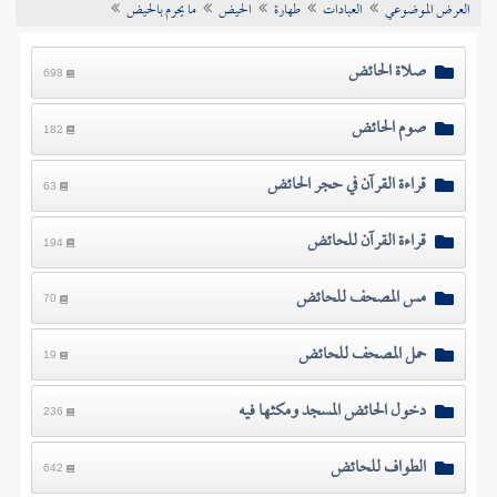
العرض الموضوعي
العبادات
طهارة
الحيض
ما يحرم بالحيض
تراجم الأعلام
صلاة الحائض
698
صوم الحائض
182
قراءة القرآن في حجر الحائض
63
قراءة القرآن للحائض
194
مس المصحف للحائض
70
حمل المصحف للحائض
19
دخول الحائض المسجد ومكثها فيه
236
الطواف للحائض
642