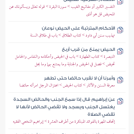
التفسير الكبير أو مفاتيح الغيب > سورة البقرة > قوله تعالى ويسألونك عن
المحيض قل هو أذى
الأحكام المترتبة على الحيض نوعان
تهذيب سنن أبي داود > كتاب الطلاق > باب في طلاق السنة
الحيض يمنع من قرب أربع
التبصرة > كتاب الطهارة > باب في الحيض وأحكامه والنفاس والحامل
تحيض > فصل في الحيض والجنابة وما يمتنع بهما وما يحل
وأمرنا أن لا نقرب حائضا حتى تطهر
معرفة السنن والآثار > كتاب الحيض > اعتزال الرجل امرأته حائضا
عن إبراهيم قال إذا سمع الجنب والحائض السجدة
يغتسل الجنب ويسجد ولا تقضي الحائض لأنها لا
تقضي الصلاة
إتحاف المهرة بالفوائد المبتكرة من أطراف العشرة > إبراهيم النخعي الفقيه