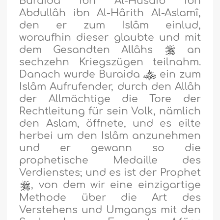
Buraida ibn Al-Husaib ibn
Abdullâh ibn Al-Hârith Al-Aslamî,
den er zum Islâm einlud,
woraufhin dieser glaubte und mit
dem Gesandten Allâhs
an
sechzehn Kriegszügen teilnahm.
Danach wurde Buraida
ein zum
Islâm Aufrufender, durch den Allâh
der Allmächtige die Tore der
Rechtleitung für sein Volk, nämlich
den Aslam, öffnete, und es eilte
herbei um den Islâm anzunehmen
und er gewann so die
prophetische Medaille des
Verdienstes; und es ist der Prophet
, von dem wir eine einzigartige
Methode über die Art des
Verstehens und Umgangs mit den