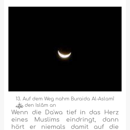
13. Auf dem Weg nahm Buraida Al-Aslamî
den Islâm an
Wenn die Da'wa tief in das Herz
eines Muslims eindringt, dann
hört er niemals damit auf die