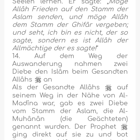
Seelen lernen. Er sagte: „
Möge
Allâh Frieden auf den Stamm der
Aslam senden, und möge Allâh
dem Stamm der Ghifâr vergeben;
und seht, ich bin es nicht, der so
sagte, sondern es ist Allâh der
Allmächtige der es sagte!
“
14. Auf dem Weg der
Auswanderung nahmen zwei
Diebe den Islâm beim Gesandten
Allâhs
an
Als der Gesandte Allâhs
auf
seinem Weg in der Nähe von Al-
Madîna war, gab es zwei Diebe
vom Stamm der Aslam, die Al-
Muhânân (die Geächteten)
genannt wurden. Der Prophet
ging direkt auf sie zu und bot