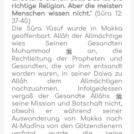
richtige Religion. Aber die meisten
Menschen wissen nicht.
” (Sûra 12:
37-40.)
Die Sûra Yûsuf wurde in Makka
geoffenbart. Allâh der Allmächtige
wies Seinen Gesandten
Muhammad
an, die
Rechtleitung der Propheten und
Gesandten, die vor ihm entsandt
worden waren, in seiner Da'wa zu
Allâh dem Allmächtigen
nachzuahmen. Infolgedessen
vergaß der Gesandte Allâhs
seine Mission und Botschaft nicht,
obwohl er während seiner
Auswanderung von Makka nach
Al-Madîna von den Götzendienern
verfolgt wurde, die seine