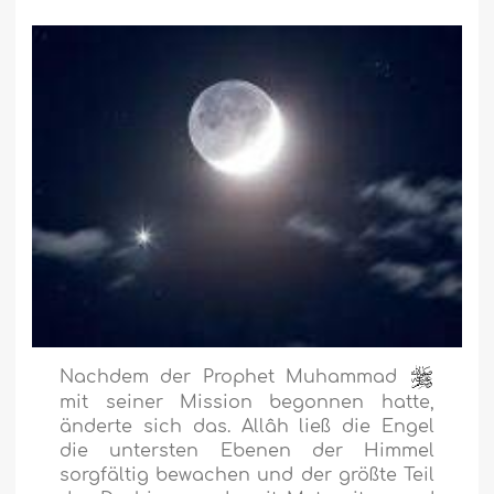
Nachdem der Prophet Muhammad
mit seiner Mission begonnen hatte,
änderte sich das. Allâh ließ die Engel
die untersten Ebenen der Himmel
sorgfältig bewachen und der größte Teil