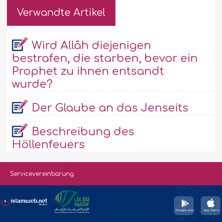
Verwandte Artikel
Wird Allâh diejenigen
bestrafen, die starben, bevor ein
Prophet zu ihnen entsandt
wurde?
Der Glaube an das Jenseits
Beschreibung des
Höllenfeuers
Servicevereinbarung