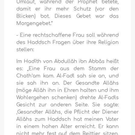
Umlauf, während der Prophet betete,
damit er ihr mehr Schutz (vor den
Blicken) bot. Dieses Gebet war das
Morgengebet.“
- Eine rechtschaffene Frau soll während
des Haddsch Fragen über ihre Religion
stellen:
Im Hadîth von Abdullâh ibn Abbâs heißt
es: „Eine Frau aus dem Stamm der
Chath‘am kam. Al-Fadl sah sie an, und
sie sah ihn an. Der Gesandte Allâhs
(möge Allâh ihn in Ehren halten und ihm
Wohlergehen schenken) drehte Al-Fadls
Gesicht zur anderen Seite. Sie sagte:
‚Gesandter Allâhs, die Pflicht der Diener
Allâhs zum Haddsch hat meinen Vater
in einem hohen Alter erreicht. Er kann
nicht mehr fest auf dem Reittier sitzen.