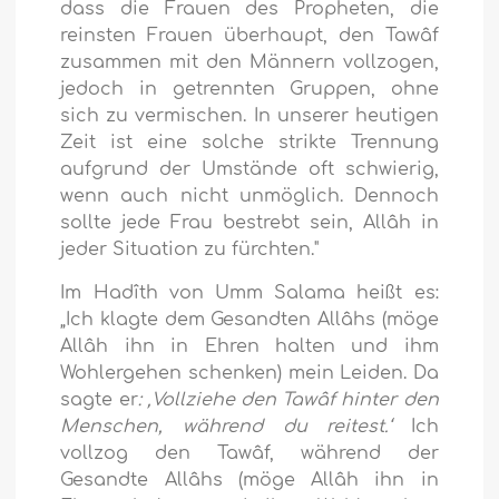
dass die Frauen des Propheten, die
reinsten Frauen überhaupt, den Tawâf
zusammen mit den Männern vollzogen,
jedoch in getrennten Gruppen, ohne
sich zu vermischen. In unserer heutigen
Zeit ist eine solche strikte Trennung
aufgrund der Umstände oft schwierig,
wenn auch nicht unmöglich. Dennoch
sollte jede Frau bestrebt sein, Allâh in
jeder Situation zu fürchten."
Im Hadîth von Umm Salama heißt es:
„Ich klagte dem Gesandten Allâhs (möge
Allâh ihn in Ehren halten und ihm
Wohlergehen schenken) mein Leiden. Da
sagte er
: ‚Vollziehe den Tawâf hinter den
Menschen, während du reitest.‘
Ich
vollzog den Tawâf, während der
Gesandte Allâhs (möge Allâh ihn in