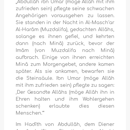
„Abdullâh ibn Umar (möge Allâh mit ihm
zufrieden sein) pflegte seine schwachen
Angehörigen vorausgehen zu lassen.
Sie standen in der Nacht in Al-Masch‘ar
Al-Harâm (Muzdalifa), gedachten Allâhs,
solange es ihnen gefiel, und kehrten
dann (nach Minâ) zurück, bevor der
Imâm (von Muzdalifa nach Minâ)
aufbrach. Einige von ihnen erreichten
Minâ zum Morgengebet, andere kamen
später. Als sie ankamen, bewarfen sie
die Steinsäule. Ibn Umar (möge Allâh
mit ihm zufrieden sein) pflegte zu sagen:
‚Der Gesandte Allâhs (möge Allâh ihn in
Ehren halten und ihm Wohlergehen
schenken) erlaubte dies diesen
Menschen.‘“
Im Hadîth von Abdullâh, dem Diener