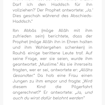
Darf ich den Haddsch für ihn
vollziehen?‘ Der Prophet antwortete:
‚Ja.‘
Dies geschah während des Abschieds-
Haddsch.“
Ibn Abbâs (möge Allâh mit ihm
zufrieden sein) berichtete, dass der
Prophet (möge Allâh ihn in Ehren halten
und ihm Wohlergehen schenken) in
Rauhâ einige berittene Leute traf. Auf
seine Frage, wer sie seien, wurde ihm
geantwortet: „Muslime.” Als sie ihrerseits
fragten, wer er sei, antwortete er:
„Allâhs
Gesandter.”
Da hob eine Frau einen
Jungen zu ihm empor und fragte: „Wird
diesem Kind die Pilgerfahrt
angerechnet?” Er antwortete:
„Ja, und
auch du wirst dafür belohnt werden”