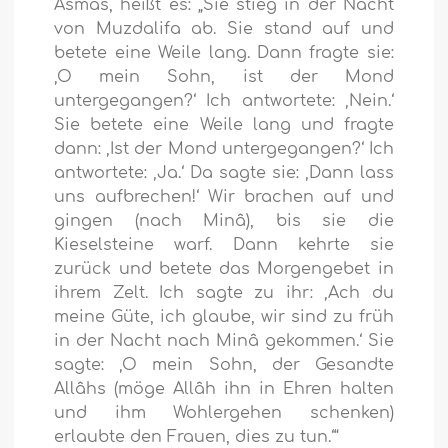
Asmâs, heißt es: „Sie stieg in der Nacht
von Muzdalifa ab. Sie stand auf und
betete eine Weile lang. Dann fragte sie:
‚O mein Sohn, ist der Mond
untergegangen?‘ Ich antwortete: ‚Nein.‘
Sie betete eine Weile lang und fragte
dann: ‚Ist der Mond untergegangen?‘ Ich
antwortete: ‚Ja.‘ Da sagte sie: ‚Dann lass
uns aufbrechen!‘ Wir brachen auf und
gingen (nach Minâ), bis sie die
Kieselsteine warf. Dann kehrte sie
zurück und betete das Morgengebet in
ihrem Zelt. Ich sagte zu ihr: ‚Ach du
meine Güte, ich glaube, wir sind zu früh
in der Nacht nach Minâ gekommen.‘ Sie
sagte: ‚O mein Sohn, der Gesandte
Allâhs (möge Allâh ihn in Ehren halten
und ihm Wohlergehen schenken)
erlaubte den Frauen, dies zu tun.‘“