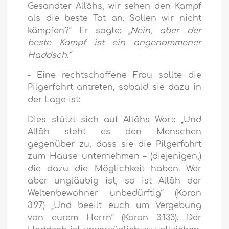
Gesandter Allâhs, wir sehen den Kampf
als die beste Tat an. Sollen wir nicht
kämpfen?“ Er sagte:
„Nein, aber der
beste Kampf ist ein angenommener
Haddsch.“
- Eine rechtschaffene Frau sollte die
Pilgerfahrt antreten, sobald sie dazu in
der Lage ist:
Dies stützt sich auf Allâhs Wort:
„Und
Allâh steht es den Menschen
gegenüber zu, dass sie die Pilgerfahrt
zum Hause unternehmen – (diejenigen,)
die dazu die Möglichkeit haben. Wer
aber ungläubig ist, so ist Allâh der
Weltenbewohner unbedürftig“
(Koran
3:97)
„Und beeilt euch um Vergebung
von eurem Herrn“
(Koran 3:133). Der