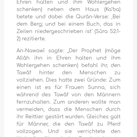
Ehren halten und ihm Wohlergehen
schenken) neben dem Haus (Ka’ba)
betete und dabei die Qurân-Verse:
‚Bei
dem Berg; und bei einem Buch, das in
Zeilen niedergeschrieben ist‘
(Sûra 52:1-
2) rezitierte.
An-Nawawî sagte: „Der Prophet (möge
Allâh ihn in Ehren halten und ihm
Wohlergehen schenken) befahl ihr, den
Tawâf hinter den Menschen zu
vollziehen. Dies hatte zwei Gründe: Zum
einen ist es für Frauen Sunna, sich
während des Tawâf von den Männern
fernzuhalten. Zum anderen wollte man
vermeiden, dass die Menschen durch
ihr Reittier gestört wurden. Gleiches galt
für Männer, die den Tawâf zu Pferd
vollzogen. Und sie verrichtete den