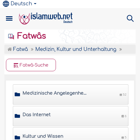
Deutsch
Fatwâs
Fatwâ
Medizin, Kultur und Unterhaltung
Fatwâ-Suche
Medizinische Angelegenheiten
52
Das Internet
6
Kultur und Wissen
5