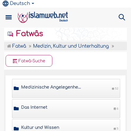
Deutsch
Fatwâs
Fatwâ
Medizin, Kultur und Unterhaltung
Fatwâ-Suche
Medizinische Angelegenheiten
52
Das Internet
6
Kultur und Wissen
5