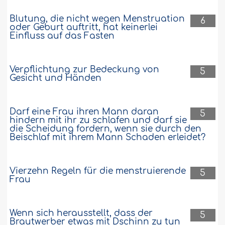
dafür nennen?..
Weiter
Blutung, die nicht wegen Menstruation
6
122672
24-5-2009
oder Geburt auftritt, hat keinerlei
Einfluss auf das Fasten
Verpflichtung zur Bedeckung von
5
Gesicht und Händen
Darf eine Frau ihren Mann daran
5
hindern mit ihr zu schlafen und darf sie
die Scheidung fordern, wenn sie durch den
Beischlaf mit ihrem Mann Schaden erleidet?
Vierzehn Regeln für die menstruierende
5
Frau
Wenn sich herausstellt, dass der
5
Brautwerber etwas mit Dschinn zu tun