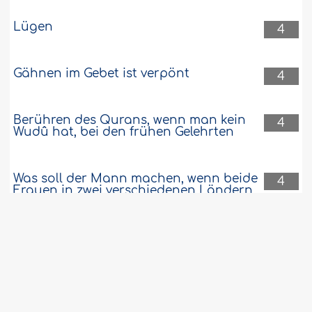
Lügen
4
Gähnen im Gebet ist verpönt
4
Berühren des Qurans, wenn man kein
4
Wudû hat, bei den frühen Gelehrten
Was soll der Mann machen, wenn beide
4
Frauen in zwei verschiedenen Ländern
wohnen?
Die Anordnung, den Bart wachsen zu
4
lassen, wird im Gegensatz zum Färben
als Verpflichtung interpretiert