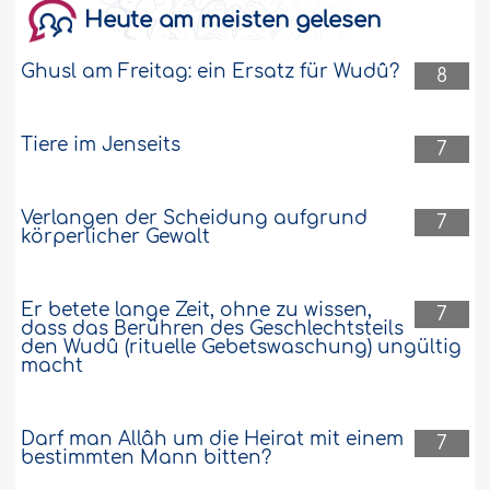
Weiter
Heute am meisten gelesen
122728
25-5-2009
Ghusl am Freitag: ein Ersatz für Wudû?
8
Boxen
Tiere im Jenseits
7
Was lautet das islâmische Urteil über
das Boxen?..
Weiter
Verlangen der Scheidung aufgrund
7
122693
25-5-2009
körperlicher Gewalt
Was ist das Kraut „Bardaqûsch“?
Er betete lange Zeit, ohne zu wissen,
7
dass das Berühren des Geschlechtsteils
As-Salâmu alaikum! Der Prophet (Möge
den Wudû (rituelle Gebetswaschung) ungültig
macht
Allah ihn in Ehren halten und ihm
Wohlergehen schenken) pflegte ein
Heilmittel mit dem arabischen Namen
"Bardaqûsch" zu verwenden, um damit
Darf man Allâh um die Heirat mit einem
7
viele Krankheiten zu behandeln.Können
bestimmten Mann bitten?
Sie mir bitte den deutschen Namen