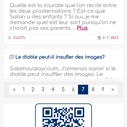
Quelle est la sourate que l'on recite entre
les deux prosternations ? Est-ce que
Satan a des enfants ? Si oui, je me
demande quel est leur sort puisqu’on ne
choisit pas ses parents. ..
Plus
212275
2-7-2013
Le diable peut-il insufler des images?
Salamou'alaycoum, J'aimerais savoir si le
diable peut insuffler des images. Le
waswas n'est-il pas que des pensées? Je
dis cela parceque j'ai l'impression que
1
2
3
4
5
6
7
8
9
chaytan veut m'egarer: j'ai eu des images
de chretiens avant de dormir et il n'a pas
arrêté de me demander comment tu
explique ça. Et enfin j'ai même fait un
rêve une fois d'une voix me..
Plus
211438
24-6-2013