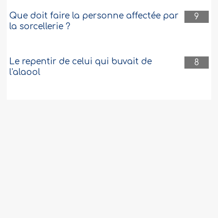
Que doit faire la personne affectée par
9
la sorcellerie ?
Le repentir de celui qui buvait de
8
l'alaool
Quand le voyageur rentre chez lui il
8
perd le droit de raccourcir et de
regrouper les prières
Le châtiment réservé à celui qui
8
s'adonne à la masturbation
Quel est l'avis correct concernant la
8