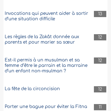
Demander de l'aide aux djinns pour
annihiler un sort
Invocations qui peuvent aider à sortir
13
Salam, est-il permis pour un raqi
d’une situation difficile
(personne soignant les gens avec le
Coran) de demander de l'aide aux djinns
musulmans pour l'aider à extraire le sihr
Les règles de la Zakât donnée aux
(la magie) ? ..
Plus
12
parents et pour marier sa sœur
208288
22-5-2013
Est-il permis à un musulman et sa
12
femme d’être le parrain et la marraine
d’un enfant non-msulman ?
La fête de la circoncision
12
Porter une bague pour éviter la Fitna
11