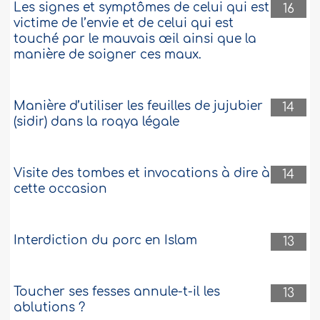
Les signes et symptômes de celui qui est
Salam alaykoum, Pourquoi certaines
16
personnes voient des djinns et d'autres
victime de l’envie et de celui qui est
non ? Pourquoi certaines personnes
touché par le mauvais œil ainsi que la
font des rêves prémonitoires et d'autres
manière de soigner ces maux.
non, est-ce que c'est parce qu'Allah les
préfère ?..
Plus
Manière d’utiliser les feuilles de jujubier
208762
27-5-2013
14
(sidir) dans la roqya légale
Boire l'eau issue du lavage d'une ardoise
sur laquelle sont inscrtits des versets du
Visite des tombes et invocations à dire à
14
Coran
cette occasion
Salam, Ecrire des versets ou des
sourates sur une ardoise et la laver
ensuite pour boire. Est-ce une bonne
Interdiction du porc en Islam
13
chose dans l'Islam ? ..
Plus
208489
23-5-2013
Toucher ses fesses annule-t-il les
13
ablutions ?