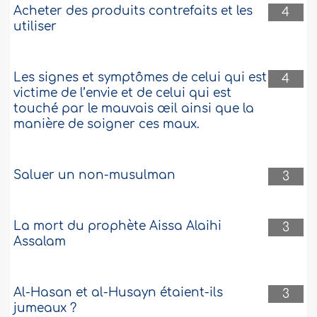
J’ai 15 ans et je suis malade. J’ai des
Acheter des produits contrefaits et les
4
douleurs au ventre. Je ressens aussi des
utiliser
douleurs fulgurantes au niveau de mon
bras droit et de ma jambe droite. De
temps en temps je les sens (ma jambe et
Les signes et symptômes de celui qui est
mon bras) comme s’ils étaient
4
anesthésiés. J’ai consulté un grand
victime de l’envie et de celui qui est
nombre de médecins mais sans résultat.
touché par le mauvais œil ainsi que la
Les gens de ma famille ont fini..
Plus
manière de soigner ces maux.
79125
23-11-2006
Saluer un non-musulman
3
La mort du prophète Aissa Alaihi
3
Assalam
Al-Hasan et al-Husayn étaient-ils
3
jumeaux ?