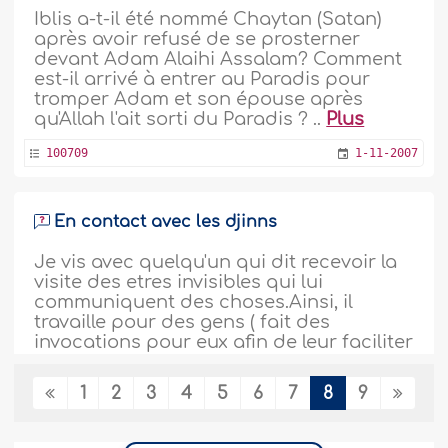
Iblis a-t-il été nommé Chaytan (Satan)
après avoir refusé de se prosterner
devant Adam Alaihi Assalam? Comment
est-il arrivé à entrer au Paradis pour
tromper Adam et son épouse après
qu'Allah l'ait sorti du Paradis ? ..
Plus
100709
1-11-2007
En contact avec les djinns
Je vis avec quelqu'un qui dit recevoir la
visite des etres invisibles qui lui
communiquent des choses.Ainsi, il
travaille pour des gens ( fait des
invocations pour eux afin de leur faciliter
certaines entreprises). Ce qui est louche
avec lui, c'est que son degré de
1
2
3
4
5
6
7
8
9
religiosité laisse a desirer et qu'il essaie
de predire le futur des gens. Je
voudrais..
Plus