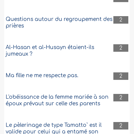
ablutions
Salam alaykoum, Ma sœur est possédée
Questions autour du regroupement des
2
par un djinn. Elle a du mal à faire sa
prières
prière. Elle peut mettre une heure voir
plus pour l'accomplir à cause des
waswas. Peut-elle l'accomplir en groupe
avec ma mère ou mes sœurs à la maison
Al-Hasan et al-Husayn étaient-ils
2
ou puis-je après avoir accompli la prière
jumeaux ?
obligatoire à la mosquée, prier une
deuxième fois avec ma sœur ? A..
Plus
284101
2-2-2015
Ma fille ne me respecte pas.
2
L'obéissance de la femme mariée à son
2
époux prévaut sur celle des parents
Le pèlerinage de type Tamatto` est il
2
valide pour celui qui a entamé son