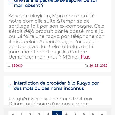
Une femme peut-elle se séparer de son
mari absent ?
Assalam alaykum, Mon mari a quitté
notre domicile suite à l'emprise de
sortilège fait par son ex-compagne. Cela
s'était déjà produit par le passé, mais j'ai
pu lui faire une roqya par téléphone car
il m'appelait. Aujourd'hui, je n'ai aucun
contact avec lui. Cela fait plus de 15
jours maintenant, ai-je le droit de
demander mon khul’ ? Même..
Plus
310630
20-10-2015
Interdiction de procéder à la Ruqya par
des mots ou des noms inconnus
Un guérisseur sur ce qui a trait aux
Djinns, originaire d’un pays arabe
africain s’est rendu chez moi. Il a
encensé le foyer au moyen d’un encens