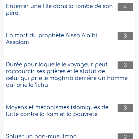
retournent ensuite sur terre..
Plus
Enterrer une fille dans la tombe de son
4
père
295573
11-5-2015
La mort du prophète Aissa Alaihi
Négocier avec un djinn pour qu'il sorte
3
d'un corps
Assalam
Assalam alaykum, Est-ce qu’on peut
utiliser une négociation avec un djinn,
Durée pour laquelle le voyageur peut
3
c’est à dire pour qu'il sorte du corps, on
raccourcir ses prières et le statut de
lui propose un morceau de tissu ou bien
celui qui prie le maghrib derrière un homme
on lui propose de manger un repas avec
qui prie le ‘icha
une somme donnée ou on le menace de
finir dans un corps bestial comme un
chien par exemple ? ..
Plus
Moyens et mécanismes islamiques de
3
287245
2-3-2015
lutte contre la faim et la pauvreté
Une femme ayant un Waswas a des
difficultés pour accomplir sa prière et ses
Saluer un non-musulman
2