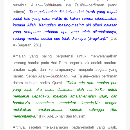
tersebut. Allah—
Sub
h
ânahu wa Ta`âlâ
—berfirman (yang
artinya):
"Dan peliharalah diri kalian dari (azab yang terjadi
pada) hari yang pada waktu itu kalian semua dikembalikan
kepada Allah. Kemudian masing-masing diri diberi balasan
yang sempurna terhadap apa yang telah dikerjakannya,
sedang mereka sedikit pun tidak dianiaya (dirugikan)."
[QS.
Al-Baqarah: 281]
Amalan yang paling berpotensi untuk menyelamatkan
seorang hamba pada Hari Perhitungan kelak adalah amalan-
amalan wajib, dan kemampuannya menjauhi segala yang
haram. Sebab Allah—
Sub
h
ânahu wa Ta`âlâ
—telah berfirman
dalam sebuah hadits Qudsi:
"Tidak ada satu amalan pun
yang lebih aku sukai dilakukan oleh hamba-Ku untuk
mendekat kepada-Ku melebihi amalan-amalan wajib, dan
hamba-Ku senantiasa mendekat kepada-Ku dengan
melakukan amalan-amalan sunnah sehingga Aku
mencintainya."
[HR. Al-Bukhâri dan Muslim]
Artinya, setelah melaksanakan ibadah-ibadah yang wajib,