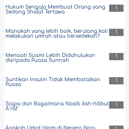
Hukum Sengaja Membuat Orang yang
1
Sedang Shalat Tertawa
Manakah yang lebih baik, berulang kali
1
melakukan umrah atau bersedekah?
Menaati Suami Lebih Didahulukan
1
daripada Puasa Sunnah
Suntikan Insulin Tidak Membatalkan
1
Puasa
Siapa dan Bagaimana Nasib Ash-hâbul
1
A`râf
Apakah Umat Islam di Negera Non-