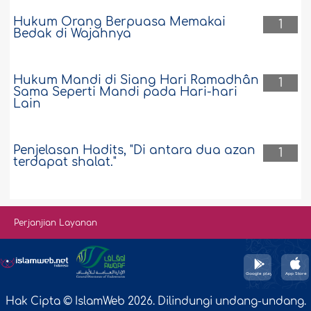
Hukum Orang Berpuasa Memakai
1
Bedak di Wajahnya
Hukum Mandi di Siang Hari Ramadhân
1
Sama Seperti Mandi pada Hari-hari
Lain
Penjelasan Hadits, "Di antara dua azan
1
terdapat shalat."
Perjanjian Layanan
Hak Cipta © IslamWeb 2026. Dilindungi undang-undang.