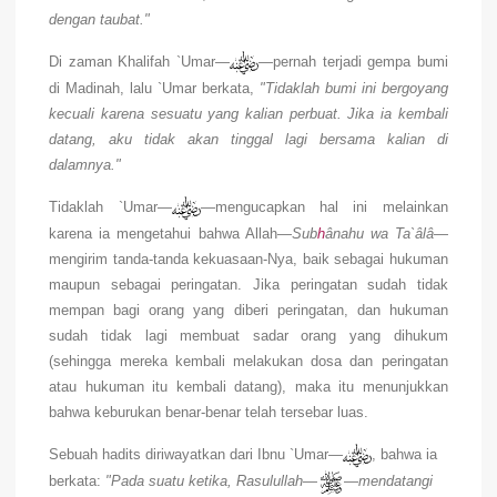
dengan taubat."
Di zaman Khalifah `Umar—
—pernah terjadi gempa bumi
di Madinah, lalu `Umar berkata,
"Tidaklah bumi ini bergoyang
kecuali karena sesuatu yang kalian perbuat. Jika ia kembali
datang, aku tidak akan tinggal lagi bersama kalian di
dalamnya."
Tidaklah `Umar—
—mengucapkan hal ini melainkan
karena ia mengetahui bahwa Allah—
Sub
h
ânahu wa Ta`âlâ
—
mengirim tanda-tanda kekuasaan-Nya, baik sebagai hukuman
maupun sebagai peringatan. Jika peringatan sudah tidak
mempan bagi orang yang diberi peringatan, dan hukuman
sudah tidak lagi membuat sadar orang yang dihukum
(sehingga mereka kembali melakukan dosa dan peringatan
atau hukuman itu kembali datang), maka itu menunjukkan
bahwa keburukan benar-benar telah tersebar luas.
Sebuah hadits diriwayatkan dari Ibnu `Umar—
, bahwa ia
berkata:
"Pada suatu ketika, Rasulullah
—
—
mendatangi