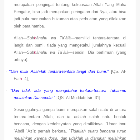
merupakan pengingat tentang kekuasaan Allah Yang Maha
Pengatur, bisa jadi merupakan peringatan dari-Nya, atau bisa
jadi pula merupakan hukuman atas perbuatan yang dilakukan
oleh para hamba.
Allah—
Sub
h
ânahu wa Ta`âlâ
—memiliki tentara-tentara di
langit dan bumi, tiada yang mengetahui jumlahnya kecuali
Allah—
Sub
h
ânahu wa Ta`âlâ
—sendiri
. Dia berfirman (yang
artinya):
·
"Dan milik Allah-lah tentara-tentara langit dan bumi."
[QS. Al-
Fat
h
: 4];
·
"Dan tidak ada yang mengetahui tentara-tentara Tuhanmu
melainkan Dia sendiri."
[QS. Al-Muddatstsir: 31]
Sesungguhnya gempa bumi merupakan salah satu di antara
tentara-tentara Allah, dan ia adalah salah satu bentuk
bencana, dengan kedahsyatan yang dimilikinya. `Umar ibnu
`Abdil `Azîz pernah berkata,
"Tidaklah suatu bencana turun
melainkan karena dosa, dan tidaklah ia diangkat melainkan