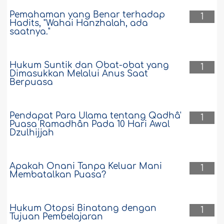
Pemahaman yang Benar terhadap
1
Hadits, "Wahai Hanzhalah, ada
saatnya."
Hukum Suntik dan Obat-obat yang
1
Dimasukkan Melalui Anus Saat
Berpuasa
Pendapat Para Ulama tentang Qadhâ'
1
Puasa Ramadhân Pada 10 Hari Awal
Dzulhijjah
Apakah Onani Tanpa Keluar Mani
1
Membatalkan Puasa?
Hukum Otopsi Binatang dengan
1
Tujuan Pembelajaran