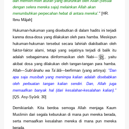
dan memilih-milih aturan yang diturunkan oleh Allah (sesuai
dengan selera mereka saja) melainkan Allah akan
menumbuhkan perpecahan hebat di antara mereka'.
"
[HR.
Ibnu Mâjah]
Hukuman-hukuman yang disebutkan di dalam hadits ini terjadi
karena dosa-dosa yang dilakukan oleh para hamba. Meskipun
hukuman-hukuman tersebut secara lahiriah diakibatkan oleh
faktor-faktor alami, tetapi yang sejatinya terjadi di balik itu
adalah sebagaimana diinformasikan oleh Nabi—
, yaitu
akibat dosa yang dilakukan oleh tangan-tangan para hamba.
Allah—
Sub
h
ânahu wa Ta`âlâ
—berfirman (yang artinya):
"Dan
apa saja musibah yang menimpa kalian adalah disebabkan
oleh perbuatan tangan kalian sendiri. Dan, Allah juga
memaafkan banyak hal (dari kesalahan-kesalahan kalian)."
[QS. Asy-Syûrâ: 30]
Demikianlah. Kita berdoa semoga Allah menjaga Kaum
Muslimin dari segala keburukan di mana pun mereka berada,
serta memaafkan kesalahan mereka di mana pun mereka
berada.