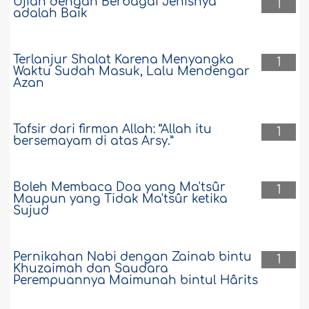
Ujian dengan Berbagai Jenisnya
1
adalah Baik
Terlanjur Shalat Karena Menyangka
1
Waktu Sudah Masuk, Lalu Mendengar
Azan
Tafsir dari firman Allah: “Allah itu
1
bersemayam di atas Arsy.”
Boleh Membaca Doa yang Ma'tsûr
1
Maupun yang Tidak Ma'tsûr ketika
Sujud
Pernikahan Nabi dengan Zainab bintu
1
Khuzaimah dan Saudara
Perempuannya Maimunah bintul Hârits