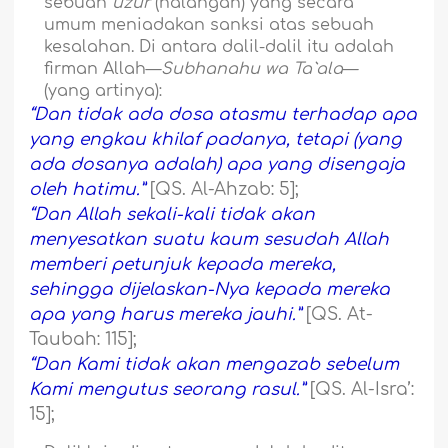
sebuah
uzur
(halangan) yang secara
umum meniadakan sanksi atas sebuah
kesalahan. Di antara dalil-dalil itu adalah
firman Allah—
Subhanahu wa Ta`ala
—
(yang artinya):
“Dan tidak ada dosa atasmu terhadap apa
yang engkau khilaf padanya, tetapi (yang
ada dosanya adalah) apa yang disengaja
oleh hatimu.”
[QS. Al-Ahzab: 5];
“Dan Allah sekali-kali tidak akan
menyesatkan suatu kaum sesudah Allah
memberi petunjuk kepada mereka,
sehingga dijelaskan-Nya kepada mereka
apa yang harus mereka jauhi.”
[QS. At-
Taubah: 115];
“Dan Kami tidak akan mengazab sebelum
Kami mengutus seorang rasul.”
[QS. Al-Isra’:
15];