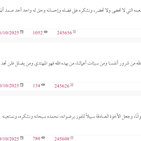
لى نعمه التي لا تحصى ولا تحصر، ونشكره على فضله وإحسانه وحق له واحد أحد صمد أن
1052
245656
6/10/2025
لله من شرور أنفسنا ومن سيئات أعمالنا، من يهده الله فهو المهتدي ومن يضلل فلن تجد ل
134
245626
0/10/2025
خوانًا، وجعل الأخوة الصادقة سبيلاً للفوز برضوانه، نحمده سبحانه ونشكره، ونستعينه
780
245608
9/10/2025