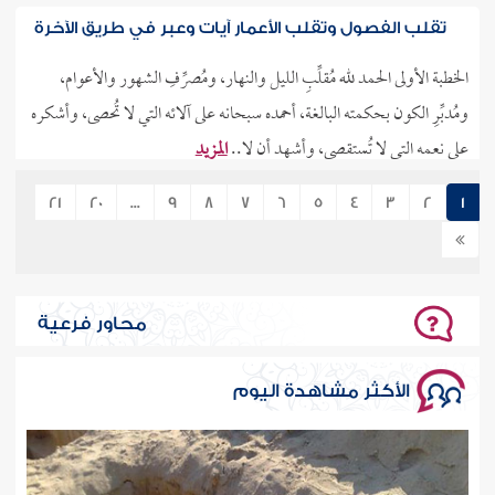
تقلب الفصول وتقلب الأعمار آيات وعبر في طريق الآخرة
الخطبة الأولى الحمد لله مُقلِّبِ الليل والنهار، ومُصرِّفِ الشهور والأعوام،
ومُدبِّرِ الكون بحكمته البالغة، أحمده سبحانه على آلائه التي لا تُحصى، وأشكره
على نعمه التي لا تُستقصى، وأشهد أن لا..
المزيد
03/08/2026
18
247720
21
20
...
9
8
7
6
5
4
3
2
1
الزلازل بين سنن الله الكونية ودروس الإيمان
الخطبة الأولى الحمد لله العظيم الجبار، القوي القهار، العزيز الغفار، الذي بيده
محاور فرعية
ملكوت كل شيء، يقلب الليل والنهار، ويصرف الكون بحكمته وقدرته، لا
معقب لحكمه، ولا راد لقضائه، ولا يسأل عما يفعل وهم..
المزيد
الأكثر مشاهدة اليوم
03/08/2026
247753
عُودوا إلى ربكم قبل الرحيل، وقبل أن يفوت الأوان