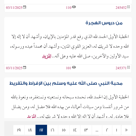
03/11/2025
110
245452
من دروس الهجرة
الخطبة الأولى الحمد لله الذي رفع قدر المؤمنين بالإيمان، وأشهد أن لا إله إلا
الله وحده لا شريك له، العزيز القوي المتين، وأشهد أن محمداً عبده ورسوله،
سيد الأولين والآخرين، صلى الله عليه وعلى آله..
المزيد
03/11/2025
101
245371
محبة النبي صلى الله عليه وسلم بين الإفراط والتفريط
الخطبة الأولى إن الحمد لله، نحمده سبحانه ونستعينه ونستغفره، ونعوذ بالله
من شرور أنفسنا ومن سيئات أعمالنا، من يهده الله فلا مضل له، ومن يضلل
فلا هادي له. وأشهد أن لا إله إلا الله وحده لا شريك له،..
المزيد
03/11/2025
121
245383
19
18
17
16
15
14
13
...
2
1