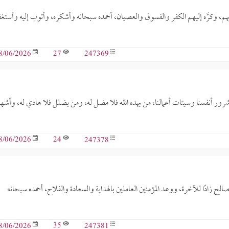
قلوبهم، وكرَّه إليهم الكفر والفسوق والعصيان، أحمده سبحانه وأشكره، وأتوب إليه وأستغف
27
247369
8/06/2026
 شرور أنفسنا وسيئات أعمالنا، من يهده الله فلا مضل له، ومن يضلل فلا هادي له، وأشه
24
247378
8/06/2026
صالح زادًا للآخرة، ووعد المؤمنين العاملين بالهداية والسعادة والفلاح، أحمده سبحانه
35
247381
8/06/2026