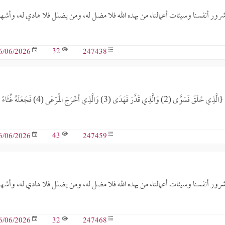
 شرور أنفسنا وسيئات أعمالنا، من يهده الله فلا مضل له، ومن يضلل فلا هادي له، وأشه
32
247438
6/06/2026
الخطبة الأولى الحمد لله الذي علم الإنسان ما لم يعلم، الملك العلي الأعلى، {الَّذِي خَلَقَ فَسَوَّى (2) وَالَّذِي قَدَّرَ فَهَدَى (3) وَالَّذِي أَخْرَجَ الْمَرْعَى (4) فَجَعَلَهُ غُثَاءً
43
247459
6/06/2026
 شرور أنفسنا وسيئات أعمالنا، من يهده الله فلا مضل له، ومن يضلل فلا هادي له، وأشه
32
247468
6/06/2026