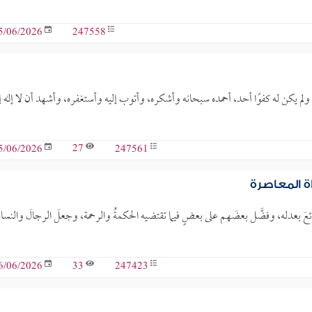
247558
5/06/2026
د ولم يكن له كفوًا أحد، أحمده سبحانه وأشكره، وأتوب إليه وأستغفره، وأشهد أن لا إله إ
27
247561
5/06/2026
ة المعاصرة
ائعَ بعدله، وفضَّل بعضَهم على بعضٍ فيما تقتضيه الحكمةُ والرحمة، وجعلَ الرجالَ والنساءَ
33
247423
6/06/2026