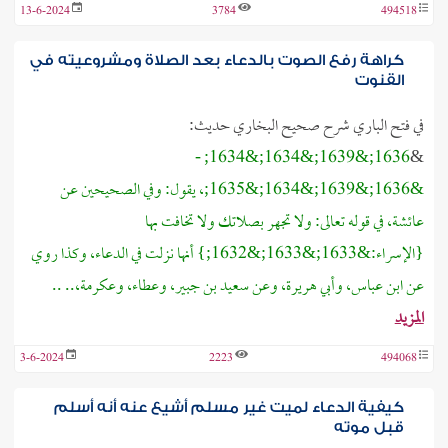
13-6-2024
3784
494518
كراهة رفع الصوت بالدعاء بعد الصلاة ومشروعيته في
القنوت
في فتح الباري شرح صحيح البخاري حديث:
1634; -
1634;&
1639;&
1636;&
&
&
1636;&
1639;&
1634;&
1635;، يقول: وفي الصحيحين عن
عائشة، في قوله تعالى: ولا تجهر بصلاتك ولا تخافت بها
{الإسراء:&
1633;&
1633;&
1632;} أنها نزلت في الدعاء، وكذا روي
عن ابن عباس، وأبي هريرة، وعن سعيد بن جبير، وعطاء، وعكرمة،.. ..
المزيد
3-6-2024
2223
494068
كيفية الدعاء لميت غير مسلم أشيع عنه أنه أسلم
قبل موته