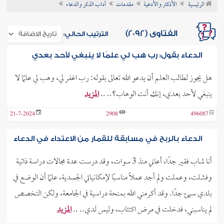
الرئيسية
الأذكار والأدعية
مقدمات
آداب الذكر والدعاء
ن الفتوى
الفتاوى (2092)
الترتيب الحالي:
الدعاء بقول: رب هب لي علمًا لا ينبغي لأحد بعدي
هل يجوز لطالب العلم أن يدعو الله تعالى بقوله: رب اغفر لي، وهب لي علمًا لا
ينبغي لأحد بعدي، إنك أنت الوهاب؟.. ..
المزيد
21-7-2024
2908
496087
الدعاء بالربح في مسابقة للقِمار من الاعتداء في الدعاء
أنا شاب فقير جدًا، أعاني منذ 3 سوات، وقد درست عدة مجالات دراسة ذاتية
وفشلت، وعملت ولم أجد عملًا مناسبًا لإمكانياتي الجسدية، علمًا أن الوضع في
بلدي سيئ جدًا. وقد أكرمني الله بمنحة دراسية في الجامعة، ولكن التخصص
لم يناسبني، فدخلت في مرض اكتئاب، وليس لدي.. ..
المزيد