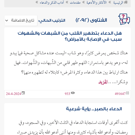
الرئيسية
الأذكار والأدعية
مقدمات
آداب الذكر والدعاء
ن الفتوى
الفتاوى (2092)
الترتيب الحالي:
هل الدعاء بتطهير القلب من الشبهات والشهوات
سبب في الإصابة بالأمراض؟
هناك شخص يمرض كثيرًا، وهو شاب -ليست عنده مشاكل صحية فيما يبدو
له-، وهو يدعو باستمرار: اللهم طهر قلبي من الشُبهات، والشَّهوات. فهل
هناك ارتباط بين هذا الدعاء، وكثرة المرض؛ كابتلاء له لتطهيره منهما؟
وشكرا... ..
المزيد
24-4-2024
933
491647
الدعاء بالصبر... رؤية شرعية
كنت أتحرى أوقات استجابة الدعاء في الثلث الأخير، وفي السجود، وفي
رمضان، وأدعو الله بأشياء كثيرة، ومنها أنني أدعو الله بأن يزيدني صبرا،