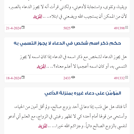
ويقينا، وتقوى، واستجابة لأدعيتي، ولكنني قرأت أنه لا يجوز الدعاء بالصبر،
لأن من الممكن أن يستجيب الله ويضعني في ابتلاء.. ..
المزيد
21-4-2024
5025
491398
حكم ذكر اسم شخص في الدعاء لا يجوز التسمي به
هل يجوز الدعاء لشخص مع ذكر اسمه في الدعاء إذا كان اسمه لا يجوز
التسمي به، أو كان اسمه أعجميا لا أعلم معناه؟.. ..
المزيد
18-4-2024
2433
491332
المُؤمِّن على دعاء غيره بمنزلة الدّاعي
أنا فتاة، هل علي ذنب إذا دعا لي أحد بزوج صالح، ولم أقل آمين من الحياء،
وأستحي من قولها أمام أحد؛ كي لا تظهر رغبتي في الزواج، مع العلم أني أدعو
لنفسي بالزوج الصالح دائماً. وجزاكم الله خيرا... ..
المزيد