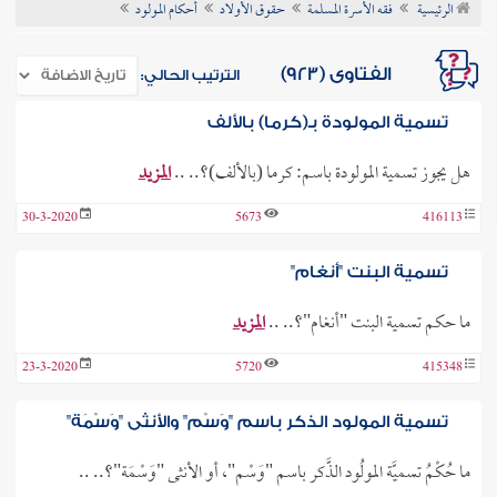
الرئيسية
فقه الأسرة المسلمة
حقوق الأولاد
أحكام المولود
ن الفتوى
الفتاوى (923)
الترتيب الحالي:
تسمية المولودة بـ(كرما) بالألف
هل يجوز تسمية المولودة باسم: كرما (بالألف)؟.. ..
المزيد
30-3-2020
5673
416113
تسمية البنت "أنغام"
ما حكم تسمية البنت "أنغام"؟.. ..
المزيد
23-3-2020
5720
415348
تسمية المولود الذكر باسم "وَسْم" والأنثى "وَسْمَة"
ما حُكْمُ تسميَّة المولُود الذَّكر باسم "وَسْم"، أو الأنثى "وَسْمَة"؟.. ..