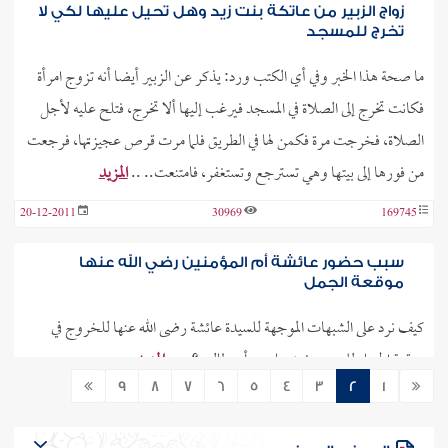
زواج الزبير من عاتكة بنت زيد وهل تحيل عليها لكي لا
تخرج للمسجد
ما صحة هذا الخبر وفي أي الكتب ورد: يذكر عن الزبير أيضا أنه تزوج امرأة
فكانت تخرج إلى الصلاة في المسجد فيرغب إليها ألا تخرج، فتلح عليه لأجل
الصلاة، فخرجت مرة فكمن لها في الطريق فلما مرت قرص عجيزتها، فرجعت
من فورها إلى بيتها وهي تسترجع وتستغفر، فامتنعت.. ..
المزيد
20-12-2011
30969
169745
سبب حضور عائشة أم المؤمنين رضي الله عنها
موقعة الجمل
كيف نرد على الشبهات الموجهة للسيدة عائشة رضى الله عنها للخروج في
موقعة الجمل للحرب ضد علي بن أبي طالب؟.. ..
المزيد
9
8
7
6
5
4
3
2
1
19-12-2011
62113
169587