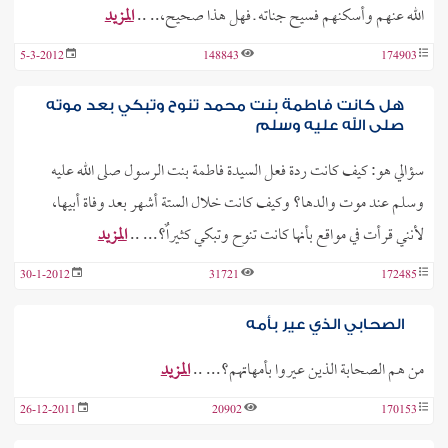
الله عنهم وأسكنهم فسيح جناته ـ فهل هذا صحيح،.. ..
المزيد
5-3-2012
148843
174903
هل كانت فاطمة بنت محمد تنوح وتبكي بعد موته
صلى الله عليه وسلم
سؤالي هو: كيف كانت ردة فعل السيدة فاطمة بنت الرسول صلى الله عليه
وسلم عند موت والدها؟ وكيف كانت خلال الستة أشهر بعد وفاة أبيها،
لأنني قرأت في مواقع بأنها كانت تنوح وتبكي كثيراٌ؟... ..
المزيد
30-1-2012
31721
172485
الصحابي الذي عير بأمه
من هم الصحابة الذين عيروا بأمهاتهم؟... ..
المزيد
26-12-2011
20902
170153