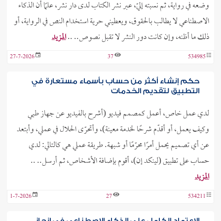
وضعه في رواية، ثم نسبته إليّ، عبر نشر الكتاب لدى دار نشر، علمًا أن الذكاء
الاصطناعي لا يطالب بالحقوق، ويعطيني حرية استخدام النص في الرواية، أو
ذلك ما أظنه، وإن كانت دور النشر لا تقبل نصوص.. ..
المزيد
27-7-2026
37
534985
حكم إنشاء أكثر من حساب بأسماء مستعارة في
التطبيق لتقديم الخدمات
لدي عمل خاص، أعمل كمصمم فيديو (أشرح بالفيديو عن جهاز طبي
وكيف يعمل، أو أقدّم شرحًا لخدمة معينة)، وأتحرّى الحلال في عملي، وأبتعد
عن أي تصميم يحمل أمرًا محرّمًا أو شبهة. طريقة عملي هي كالتالي: لدي
حساب على تطبيق (لينكد إن)، أقوم بإضافة الأشخاص، ثم أرسل.. ..
المزيد
1-7-2026
27
534211
الاعتماد الكامل على الذكاء الاصطناعي في إنجاز