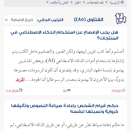
الرئيسية
فقه المعاملات
الخيار
الغش وأحكامه
ن الفتوى
الفتاوى (485)
الترتيب الحالي:
هل يجب الإفصاح عن استخدام الذكاء الاصطناعي في
المنتجات؟
أصمّم وأعدّ كتب تلوين لبيعها، ولكن الصور والتصاميم داخل الكتب يتم
إنشاؤها باستخدام أدوات الذكاء الاصطناعي (AI)، وبعض المشترين
يهتمون بلمسة الجهد البشري، وقد يفضلون أن تكون الرسومات مصنوعة
يدويًّا، بينما الآخرون لا يهتمون بمصدر الرسم طالما أن الجودة.. ..
المزيد
5-8-2026
20
535423
حكم قيام الشخص بإعادة صياغة النصوص وتأليفها
كرواية ونسبتها لنفسه
ما حكم إعادة صياغة نصّ عن طريقي، أو عن طريق الذكاء الاصطناعي، ثم