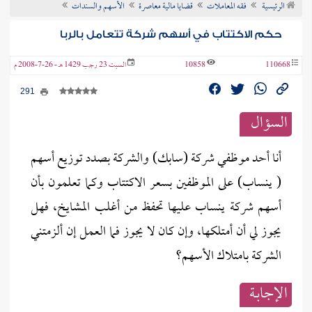
الرئيسية
فقه المعاملات
قضايا مالية معاصرة
الأسهم والسندات
ن الفتوى
حكم الاكتتاب في أسهم شركة تتعامل بالربا
110668
10858
السبت 23 رجب 1429 هـ - 26-7-2008 م
291
السؤال
أنا أحد موظفي شركة (سابك) والشركة بصدد توزيع أسهم
( ينساب) على الموظفين بسعر الاكتتاب وكما تعلمون بأن
أسهم شركة ينساب عليها تحفظ من أغلب المشايخ، فهل
يجوز لي أن أمتلكها، وإن كان لا يجوز فما العمل إن ألزمتني
الشركة بامتلاك الأسهم؟
الإجابــة