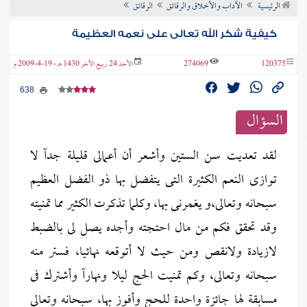
الرئيسية
الآداب والأخلاق والرقائق
الرقائق
ن الفتوى
كيفية شكر الله تعالى على نعمه العظيمة
120375
274069
الأحد 24 ربيع الآخر 1430 هـ - 19-4-2009 م
638
السؤال
لقد تعديت سن الستين وأشعر أن أعمالى قليلة جدآ لا
توازى النعم الكثيرة التى يتفضل بها ذو الفضل العظيم
سبحانه وتعالى،و يغمرنى بها، وكلما تذكرت الكثير مما تمنيته
وقد تحقق فكم من مال احتجته وأجده يصل لى بالضبط
لازيادة ولانقص ومن حيث لا أتوقعه نهائيا، فستر منه
سبحانه وتعالى، وكم تمنيت الحج ليلا ونهارآ وأشترك فى
مسابقة لها جائزة واحدة للحج وأفوز بها، سبحانه وتعالى