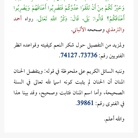
وَخَيْرٌ لَكُمْ مِنْ أَنْ تَلْقَوْا عَدُوَّكُمْ فَتَضْرِبُوا أَعْنَاقَهُمْ وَيَضْرِبُوا
أَعْنَاقَكُمْ؟ قَالُوا: بَلَى، قَالَ: ذِكْرُ اللَّهِ تَعَالَى.
رواه
أحمد
والترمذي
وصححه
الألباني
.
ولمزيد من التفصيل حول شكر النعم كيفيته وقواعده انظر
الفتويين رقم:
73736
،
74127
.
وننبه السائل الكريم على ملحوظة في قوله: ويتفضل الحنان
المنان أن الحنان لم يثبت كونه اسما لله تعالى في السنة
الصحيحة، وأما اسم المنان فثابت وصحيح، وقد بينا هذا
في الفتوى رقم:
39861
.
والله أعلم.