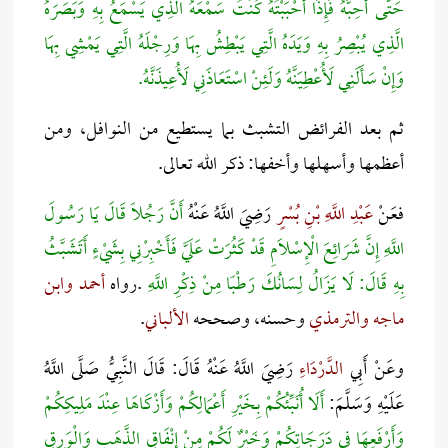
حَتَّى أُحِبَّهُ فَإِذَا أَحْبَبْتُهُ كُنْتُ سَمْعَهُ الَّذِي يَسْمَعُ بِهِ وَبَصَرَهُ
الَّذِي يُبْصِرُ بِهِ وَيَدَهُ الَّتِي يَبْطِشُ بِهَا وَرِجْلَهُ الَّتِي يَمْشِي بِهَا
وَإِنْ سَأَلَنِي لَأُعْطِيَنَّهُ وَلَئِنْ اسْتَعَاذَنِي لَأُعِيذَنَّهُ.
ثم بعد الفرائض التشبث بما يستطيع من النوافل، ومن
أعظمها وأسهلها وأخفها: ذكر الله تعالى.
فعَنْ
عَبْدِ اللَّهِ بْنِ بُسْرٍ
رَضِيَ اللَّهُ عَنْهُ
أَنَّ رَجُلًا قَالَ يَا رَسُولَ
اللَّهِ إِنَّ شَرَائِعَ الْإِسْلَامِ قَدْ كَثُرَتْ عَلَيَّ فَأَخْبِرْنِي بِشَيْءٍ أَتَشَبَّثُ
بِهِ قَالَ: لَا يَزَالُ لِسَانُكَ رَطْبًا مِنْ ذِكْرِ اللَّهِ
.رواه
أحمد وابن
ماجه والترمذي
وحسنه، وصححه
الألباني
.
وعَنْ أَبِي
الدَّرْدَاءِ
رَضِيَ اللَّهُ عَنْهُ قَالَ: قَالَ النَّبِيُّ صَلَّى اللَّهُ
عَلَيْهِ وَسَلَّمَ:
أَلَا أُنَبِّئُكُمْ بِخَيْرِ أَعْمَالِكُمْ وَأَزْكَاهَا عِنْدَ مَلِيكِكُمْ
وَأَرْفَعِهَا فِي دَرَجَاتِكُمْ وَخَيْرٌ لَكُمْ مِنْ إِنْفَاقِ الذَّهَبِ وَالْوَرِقِ