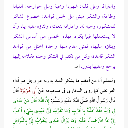
واعترافا وعلى قلبه: شهودا ومحبة وعلى جوارحه: انقيادا
وطاعة، والشكر مبني على خمس قواعد: خضوع الشاكر
للمشكور، وحبه له، واعترافه بنعمته، وثناؤه عليه بها، وأن
لا يستعملها فيما يكره. فهذه الخمس هي أساس الشكر
وبناؤه عليها، فمتى عدم منها واحدة اختل من قواعد
الشكر قاعدة، وكل من تكلم في الشكر وحده فكلامه إليها
يرجع وعليها يدور.
اهـ.
ولتعلم أن من أعظم ما يشكر العبد به ربه عز وجل هو أداء
الفرائض كما روى البخاري في صحيحه عَنْ
أَبِي هُرَيْرَةَ
قَالَ
قَالَ رَسُولُ اللَّهِ صَلَّى اللَّهُ عَلَيْهِ وَسَلَّمَ:
إِنَّ اللَّهَ قَالَ مَنْ عَادَى
لِي وَلِيًّا فَقَدْ آذَنْتُهُ بِالْحَرْبِ وَمَا تَقَرَّبَ إِلَيَّ عَبْدِي بِشَيْءٍ أَحَبَّ
إِلَيَّ مِمَّا افْتَرَضْتُ عَلَيْهِ وَمَا يَزَالُ عَبْدِي يَتَقَرَّبُ إِلَيَّ بِالنَّوَافِلِ