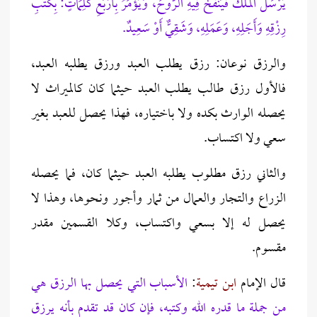
يُرْسَلُ الْمَلَكُ فَيَنْفُخُ فِيهِ الرُّوحَ، وَيُؤْمَرُ بِأَرْبَعِ كَلِمَاتٍ: بِكَتْبِ
رِزْقِهِ وَأَجَلِهِ، وَعَمَلِهِ، وَشَقِيٌّ أَوْ سَعِيدٌ‎.
والرزق نوعان: رزق يطلب العبد ورزق يطلبه العبد،
‎فالأول رزق طالب يطلب العبد حيثما كان كالميراث لا
يحصله الوارث بكده ولا باختياره، فهذا يحصل للعبد بغير
سعي ولا اكتساب.
‎والثاني رزق مطلوب يطلبه العبد حيثما كان، فما يحصله
الزراع والتجار والعمال من ثمار وأجور ونحوها، وهذا لا
يحصل له إلا بسعي واكتساب، وكلا القسمين مقدر
مقسوم.
قال الإمام
ابن تيمية
:
الأسباب التي يحصل بها الرزق هي
من جملة ما قدره الله وكتبه، فإن كان قد تقدم بأنه يرزق