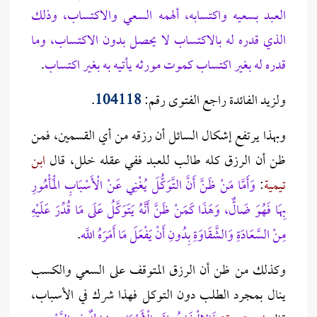
العبد بسعيه واكتسابه، ألهمه السعي والاكتساب، وذلك
الذي قدره له بالاكتساب لا يحصل بدون الاكتساب، وما
قدره له بغير اكتساب كموت مورثه يأتيه به بغير اكتساب‎
.
ولزيد الفائدة راجع الفتوى رقم:
104118
.
وبهذا يرتفع إشكال السائل أن رزقه من أي القسمين، فمن
ظن أن الرزق كله طالب للعبد ففي عقله خلل، قال
ابن
تيمية
:
وَأَمَّا مَنْ ظَنَّ أَنَّ التَّوَكُّلَ يُغْنِي عَنْ الْأَسْبَابِ الْمَأْمُورِ
بِهَا فَهُوَ ضَالٌّ، وَهَذَا كَمَنْ ظَنَّ أَنَّهُ يَتَوَكَّلُ عَلَى مَا قُدِّرَ عَلَيْهِ
مِنْ السَّعَادَةِ وَالشَّقَاوَةِ بِدُونِ أَنْ يَفْعَلَ مَا أَمَرَهُ اللَّه
.
وكذلك من ظن أن الرزق المتوقف على السعي والكسب
ينال بمجرد الطلب دون التوكل فهذا شرك في الأسباب،