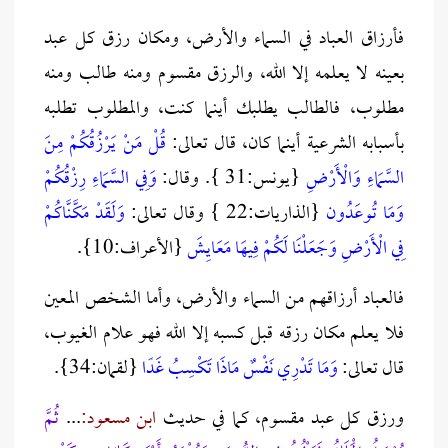
فأرزاق العباد في السماء والأرض، ومكان رزق كل عبد
بعينه لا يعلمه إلا الله، والرزق مقسوم ومنه طالب ومنه
مطلوب، فالطالب يطلبك أينما كنت، والمطلوب تطلبه
بأسبابه الشرعية أينما كان، قال تعالى‎:
قُلْ مَنْ يَرْزُقُكُمْ مِنَ
السَّمَاءِ وَالْأَرْضِ‎
{يونس:31 }.‎ ‎وقال:
‎وَفِي السَّمَاءِ رِزْقُكُمْ
وَمَا تُوعَدُون
{‎الذاريات:22 ‎{‎ وقال تعالى:
وَلَقَدْ مَكَّنَّاكُمْ
فِي الْأَرْضِ وَجَعَلْنَا لَكُمْ فِيهَا مَعَايِشَ
{‎الأعراف:10}.
فالعباد أرزاقهم من السماء والأرض، وأما الشخص المعين
فلا يعلم مكان رزقه قبل كسبه إلا الله فهو علام الغيوب،
قال تعالى:
وَمَا تَدْرِي نَفْسٌ مَاذَا تَكْسِبُ غَدًا
{لقمان:34}.
ورزق كل عبد مقسوم، كما في حديث
ابن مسعود:
...
ثُمَّ