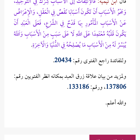
قال
ابن تيمية:
‎فَالِالْتِفَاتُ إلَى الْأَسْبَابِ شِرْكٌ فِي التَّوْحِيدِ،
وَمَحْوُ الْأَسْبَابِ أَنْ تَكُونَ أَسْبَابًا نَقْصٌ فِي الْعَقْلِ، وَالْإِعْرَاضُ
عَنْ الْأَسْبَابِ الْمَأْمُورِ بِهَا قَدْحٌ فِي الشَّرْعِ، فَعَلَى الْعَبْدِ أَنْ
يَكُونَ قَلْبُهُ مُعْتَمِدًا عَلَى اللَّهِ لَا عَلَى سَبَبٍ مِنْ الْأَسْبَابِ وَاَللَّهُ
يُيَسِّرُ لَهُ مِنْ الْأَسْبَابِ مَا يُصْلِحُهُ فِي الدُّنْيَا وَالْآخِرَةِ‎
.
وللفائدة راجع الفتوى رقم:
20434
.
ولمزيد من بيان علاقة زرق العبد بمكانه انظر الفتويين رقم:
137806
، ورقم:
133186
.
والله أعلم. ‎ ‎