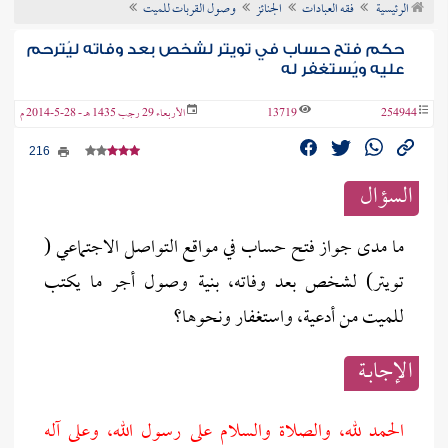
الرئيسية
فقه العبادات
الجنائز
وصول القربات للميت
ن الفتوى
حكم فتح حساب في تويتر لشخص بعد وفاته ليُترحم
عليه ويُستغفر له
254944
13719
الأربعاء 29 رجب 1435 هـ - 28-5-2014 م
216
السؤال
ما مدى جواز فتح حساب في مواقع التواصل الاجتماعي (
تويتر) لشخص بعد وفاته، بنية وصول أجر ما يكتب
للميت من أدعية، واستغفار ونحوها؟
الإجابــة
الحمد لله، والصلاة والسلام على رسول الله، وعلى آله