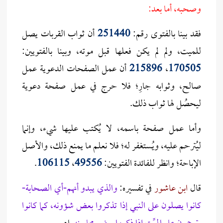
وصحبه، أما بعد:
فقد بينا بالفتوى رقم:
251440
أن ثواب القربات يصل
للميت، ولم لم يكن فعلها قبل موته، وبينا بالفتويين:
170505
،
215896
أن عمل الصفحات الدعوية عمل
صالح، وثوابه جارِ؛ فلا حرج في عمل صفحة دعوية
ليحصُل لها ثواب ذلك.
وأما عمل صفحة باسمه، لا يُكتب عليها شيء، وإنما
ليُترحم عليه، ويُستغفر له؛ فلا نعلم ما يمنع ذلك، والأصل
الإباحة؛ وانظر للفائدة الفتويين:
49556
،
106115
.
قال
ابن عاشور
في تفسيره:
والذي يبدو أنهم-أي الصحابة-
كانوا يصلون على النبي إذا تذكروا بعض شؤونه، كما كانوا