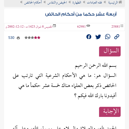
الرئيسية
فقه العبادات
الطهارة
الحيض والنفاس
أحكام الحائض
ن الفتوى
أربعة عشر حكما من أحكام الحائض
25881
62981
الخميس 8 شوال 1423 هـ - 12-12-2002 م
530
السؤال
بسم الله الرحمن الرحيم
السؤال هو: ما هي الأحكام الشرعية التي تترتب على
الحائض ذكر بعض العلماء هناك خمسة عشر حكمأ ما هي
أفيدونا بارك الله فيكم ؟
الإجابــة
الحمد لله، والصلاة والسلام على رسول الله، وعلى آله