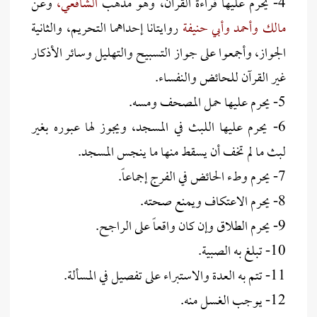
4- يحرم عليها قراءة القرآن، وهو مذهب
الشافعي،
وعن
مالك وأحمد وأبي حنيفة
روايتانا إحداهما التحريم، والثانية
الجواز، وأجمعوا على جواز التسبيح والتهليل وسائر الأذكار
غير القرآن للحائض والنفساء.
5- يحرم عليها حمل المصحف ومسه.
6- يحرم عليها اللبث في المسجد، ويجوز لها عبوره بغير
لبث ما لم تخف أن يسقط منها ما ينجس المسجد.
7- يحرم وطء الحائض في الفرج إجماعاً.
8- يحرم الاعتكاف ويمنع صحته.
9- يحرم الطلاق وإن كان واقعاً على الراجح.
10- تبلغ به الصبية.
11- تتم به العدة والاستبراء على تفصيل في المسألة.
12- يوجب الغسل منه.