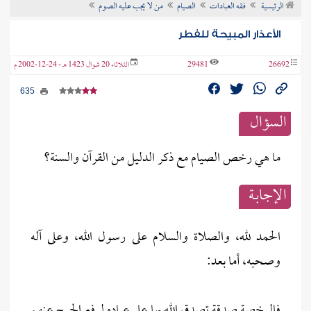
الرئيسية
فقه العبادات
الصيام
من لا يجب عليه الصوم
ن الفتوى
الأعذار المبيحة للفطر
26692
29481
الثلاثاء 20 شوال 1423 هـ - 24-12-2002 م
635
السؤال
ما هي رخص الصيام مع ذكر الدليل من القرآن والسنة؟
الإجابــة
الحمد لله، والصلاة والسلام على رسول الله، وعلى آله
وصحبه، أما بعد:
فالرخصة صدقة تصدق الله بها على عباده لرفع الحرج عنهم