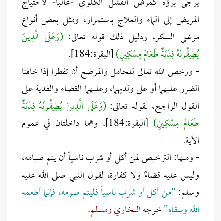
يُرجى برؤه كمرض الفشل الكلوي -غالباً- لاحتياج
المريض إلى الماء والعلاج باستمرار، ومثل بعض أنواع
مرضى السكر، ودليل ذلك قوله تعالى:
(وَعَلَى الَّذِينَ
يُطِيقُونَهُ فِدْيَةٌ طَعَامُ مِسْكِينٍ)
[البقرة:184].
- ورخص الله تعالى للحامل والمرضع أن تفطرا إذا خافتا
الضرر عليهما أو على ولديهما، وعليهما القضاء والفدية على
القول الراجح، لقوله تعالى:
(وَعَلَى الَّذِينَ يُطِيقُونَهُ فِدْيَةٌ
طَعَامُ مِسْكِينٍ)
[البقرة:184]. وهما داخلتان في عموم
الآية.
- ومنها: الترخيص لمن أكل أو شرب ناسياً أن يتم صيامه،
وليس عليه قضاءٌ ولا كفارة، لقول النبي صلى الله عليه
وسلم:
"من أكل أو شرب ناسياً فليتم صومه، فإنما أطعمه
الله وسقاه"
خرجه
البخاري ومسلم.