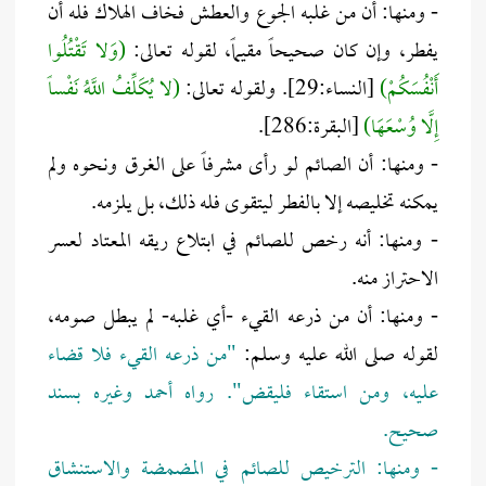
- ومنها: أن من غلبه الجوع والعطش فخاف الهلاك فله أن
يفطر، وإن كان صحيحاً مقيماً، لقوله تعالى:
(وَلا تَقْتُلُوا
أَنْفُسَكُمْ)
[النساء:29]. ولقوله تعالى:
(لا يُكَلِّفُ اللَّهُ نَفْساً
إِلَّا وُسْعَهَا)
[البقرة:286].
- ومنها: أن الصائم لو رأى مشرفاً على الغرق ونحوه ولم
يمكنه تخليصه إلا بالفطر ليتقوى فله ذلك، بل يلزمه.
- ومنها: أنه رخص للصائم في ابتلاع ريقه المعتاد لعسر
الاحتراز منه.
- ومنها: أن من ذرعه القيء -أي غلبه- لم يبطل صومه،
لقوله صلى الله عليه وسلم:
"من ذرعه القيء فلا قضاء
عليه، ومن استقاء فليقض". رواه أحمد وغيره بسند
صحيح.
- ومنها: الترخيص للصائم في المضمضة والاستنشاق