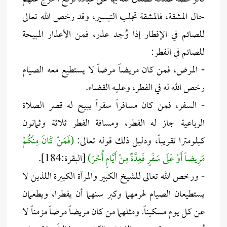
حال المشقة، فالمشقة تجلب التيسير، وقد رخص الله تعالى
للصائم في الإفطار إذا وُجد عذر، فمن الأعذار المبيحة
للصائم في الفطر:
- المرض، فمن كان مريضاً مرضاً لا يستطيع معه الصيام
رخص الله له في الفطر، وعليه القضاء.
- السفر، فمن كان مسافراً سفراً يبيح له قصر الصلاة
الرباعية جاز له الفطر، ومسافة الفطر ثلاثة وثمانون
كيلومترا تقريباً، ودليل ذلك قوله تعالى:
(فَمَنْ كَانَ مِنْكُمْ
مَرِيضاً أَوْ عَلَى سَفَرٍ فَعِدَّةٌ مِنْ أَيَّامٍ أُخَرَ)
[البقرة:184].
- ورخص الله تعالى للشيخ الكبير والمرأة الكبيرة اللذين لا
يستطيعان الصيام لهرمهما وكبر سنهما أن يفطرا، ويطعمان
عن كل يوم مسكيناً. ومثلهما من كان مريضاً مرضاً مزمناً لا