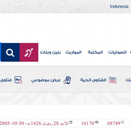
Indonesia
الصوتيات
المكتبة
المواريث
بنين وبنات
لك
الفتاوى الحية
عرض موضوعي
فتاوى 
16170
68749
الأحد 28 رمضان 1426 هـ - 30-10-2005 م