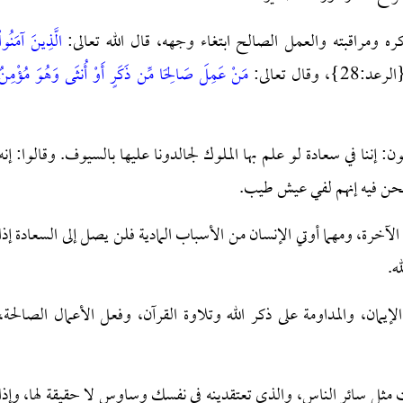
كره ومراقبته والعمل الصالح ابتغاء وجهه، قال الله تعالى:
الَّذِينَ آمَنُواْ
عد:28}، وقال تعالى:
مَنْ عَمِلَ صَالِحًا مِّن ذَكَرٍ أَوْ أُنثَى وَهُوَ مُؤْمِنٌ
ننا في سعادة لو علم بها الملوك لجالدونا عليها بالسيوف. وقالوا: إنه
ا نحن فيه إنهم لفي عيش طيب.
الآخرة، ومهما أوتي الإنسان من الأسباب المادية فلن يصل إلى السعادة إذا
ه.
مان، والمداومة على ذكر الله وتلاوة القرآن، وفعل الأعمال الصالحة،
ت مثل سائر الناس، والذي تعتقدينه في نفسك وساوس لا حقيقة لها، وإذا