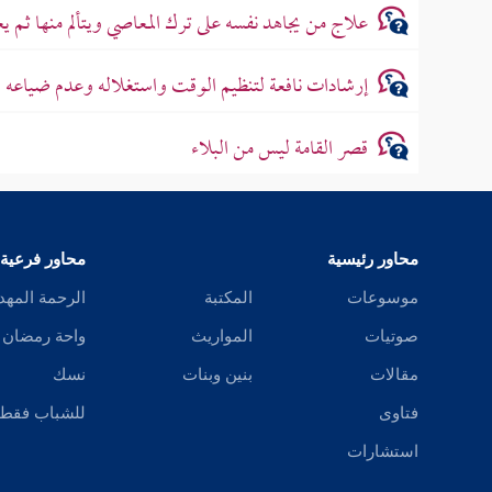
علاج من يجاهد نفسه على ترك المعاصي ويتألم منها ثم يعو
إرشادات نافعة لتنظيم الوقت واستغلاله وعدم ضياعه
قصر القامة ليس من البلاء
محاور رئيسية
محاور فرعية
موسوعات
المكتبة
الرحمة المهد
صوتيات
المواريث
واحة رمضان
مقالات
بنين وبنات
نسك
فتاوى
للشباب فقط
استشارات