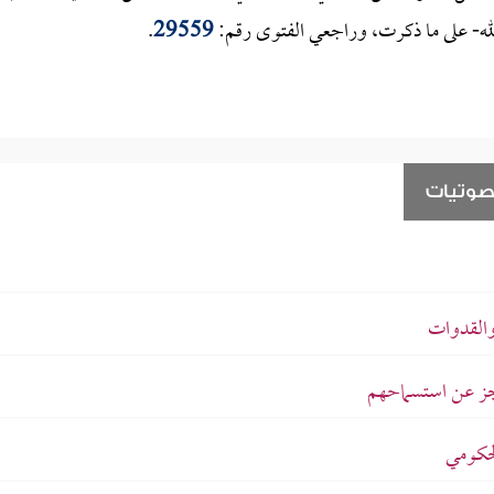
الله- على ما ذكرت، وراجعي الفتوى رقم:
29559
.
صوتيات
والقدوات
لعجز عن استسماحهم
لحكومي