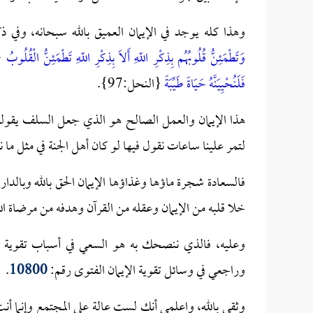
وهذا كله يوجد في الإيمان العميق بالله سبحانه، وفي ذ
وَتَطْمَئِنُّ قُلُوبُهُم بِذِكْرِ اللّهِ أَلاَ بِذِكْرِ اللّهِ تَطْمَئِنُّ الْقُلُوبُ
{الر
فَلَنُحْيِيَنَّهُ حَيَاةً طَيِّبَةً
{النحل:97}.
هذا الإيمان والعمل الصالح هو الذي جعل السلف يقولون: إ
لتمر علينا ساعات نقول فيها لو كان أهل الجنة في مثل م
فالسعادة شجرة ماؤها وغذاؤها الإيمان الحق بالله وبالدار 
خلا قلبه من الإيمان وعقله من القرآن وهدفه من مرضاة الل
وعليه، فالذي ننصحك به هو السعي في أسباب تقوية الإي
وراجعي في وسائل تقوية الإيمان الفتوى رقم:
10800
.
وثقي بالله، واعلمي أنك لست عالة على المجتمع وإنما أن