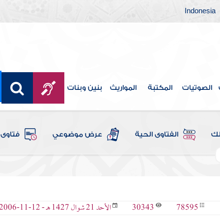
Indonesia
الصوتيات
المكتبة
المواريث
بنين وبنات
لك
الفتاوى الحية
عرض موضوعي
فتاوى 
30343
78595
الأحد 21 شوال 1427 هـ - 12-11-2006 م