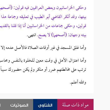
وحكى الخراسانيون وبعض العراقيين فيه قولين: (أصحهما)
بيتها، وقد أنكر القاضي أبو الطيب في تعليقه وجماعة هذا 
قولين، وحكى جماعات من الخراسانيين أنا إذا قلنا بال
بيته وجهان: (أصحهما) لا يصح.
انتهى.
وأما غلق المسجد في غير أوقات الصلاة فالأصل عدمه إلا إ
وأما اعتزال الأهل في وقت معين للخلوة بالنفس ومحاسبت
ترتب على مخالطتهم ضرر أو منكر ولم يكن حضورك سبباً في 
والله أعلم.
مواد ذات صلة
الفتاوى
الصوتيات
ا