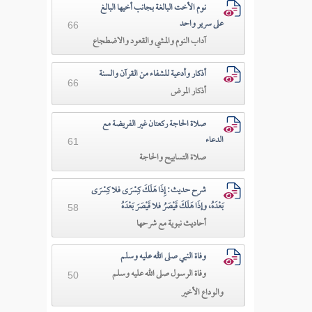
نوم الأخت البالغة بجانب أخيها البالغ
على سرير واحد
66
آداب النوم والمشي والقعود والاضطجاع
أذكار وأدعية للشفاء من القرآن والسنة
66
أذكار المرض
صلاة الحاجة ركعتان غير الفريضة مع
الدعاء
61
صلاة التسابيح والحاجة
شرح حديث: إِذَا هَلَكَ كِسْرَى فلا كِسْرَى
بَعْدَهُ، وإذَا هَلَكَ قَيْصَرُ فلا قَيْصَرَ بَعْدَهُ
58
أحاديث نبوية مع شرحها
وفاة النبي صلى الله عليه وسلم
وفاة الرسول صلى الله عليه وسلم
50
والوداع الأخير