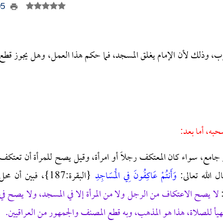
405
غرب، وذلك لأن الإمام يغلق المسجد، فما حكم هذا العمل، وهل يجوز قطع
حبه، أما بعد:
مع، سواء كان المعتكف رجلاً أو امرأة، وقيل يصح للمرأة أن تعتكف
 الله تعالى:
وَأَنتُمْ عَاكِفُونَ فِي الْمَسَاجِدِ
{البقرة:187}، فبين أن محل
:
لا يصح الاعتكاف من الرجل ولا من المرأة إلا في المسجد، ولا يصح في
يأ للصلاة، هذا هو المذهب، وبه قطع المصنف والجمهور من العراقيين.