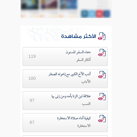
الأكثر مشاهدة
دعـاء السفـر المسنون
119
أذكار السفر
أدب الأخ الكبير مع إخوته الصغار
100
الآداب
علاقة ابن الزنا بأمه ومن زنى بها
97
النسب
كيفية أداء صلاة الاستخارة
87
الاستخارة