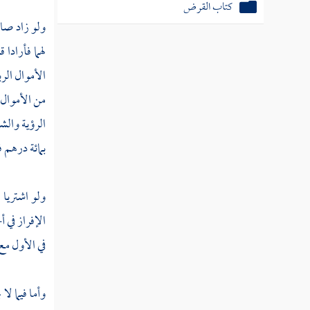
كتاب القرض
ولو زاد صاح
لهما فأرادا
الأموال الرب
من الأموال 
الرؤية والش
بمائة درهم ف
ولو اشتريا 
الإفراز في أ
في الأول مع 
وأما فيما ل