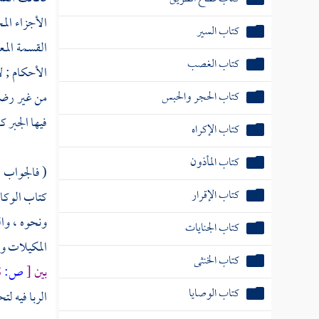
الأجزاء ال
كتاب السير
القسمة المع
كتاب الغصب
الأحكام ; ل
كتاب الحجر والحبس
من غير رضا 
فيها الجبر ك
كتاب الإكراه
كتاب المأذون
( فالجواب ) 
كتاب الإقرار
كتاب الوكال
ونحوه ، وا
كتاب الجنايات
المكيلات وال
كتاب الخنثى
بين
[
ص:
18 ]
كتاب الوصايا
الربا فيه لت