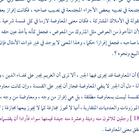
مجتمعة في نصيبه ببعض الأجزاء المجتمعة في نصيب صاحبه ، فكانت إفراز 
قولة في الأملاك المشتركة ، فكان معنى المعاوضة لازما في كل قسمة شرعية ،
أن المأخوذ من العوض مثل المتروك من المعوض ، فجعل كأنه يأخذ عين حقه ب
صاحبه ، فجعل إفرازا حكما ، وهذا المعنى لا يوجد في غير ذوات الأمثال فإن 
البيع ونحوه ؟ .
أن المعاوضة قد يجرى فيها الجبر ، ألا ترى أن الغريم يجبر على قضاء الدين ، و
ة - دل أن الجبر لا ينفي المعاوضة فجاز أن يجبر على القسمة ، وإن كانت معاوض
لقسمة ليست بمعاوضة مطلقة ، بل هي إفراز من وجه ، ومعاوضة من وجه ، ف
موزونات والعدديات المتقاربة ، أنها لا تجوز مجازفة كما لا يجوز بيعها مجازفة ; 
رجلين ثلاثون منه رديئة وعشرة منه جيدة قيمتها سواء فأرادا أن يقتسما
حقق معنى المعاوضة .