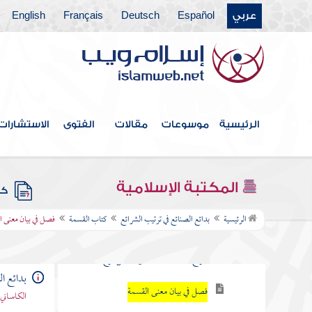
كتاب السباق
عربي
Español
Deutsch
Français
English
كتاب الوديعة
كتاب العارية
كتاب الوقف والصدقة
الرئيسية
موسوعات
مقالات
الفتوى
الاستشارات
كتاب الدعوى
كتاب الشهادة
المكتبة الإسلامية
كتب
كتاب آداب القاضي
الرئيسية
بدائع الصنائع في ترتيب الشرائع
كتاب القسمة
فصل في بيان معنى ا
كتاب القسمة
أنواع القسمة وبيان شرعية كل نوع
بدائع ا
فصل في بيان معنى القسمة
الكاساني 