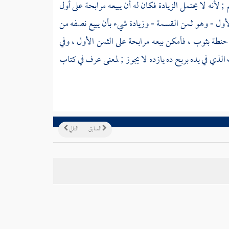
أنه لا يحتمل الزيادة فكان له أن يبيعه مرابحة على أول
لأول - وهو ثمن القسمة - وزيادة شيء بأن يبيع نصفه من
حنطة بثوب ، فأمكن بيعه مرابحة على الثمن الأول ، وفي
ف الذي في يده بربح ده يازده لا يجوز ; لمعنى عرف في كتاب
السابق
التالي