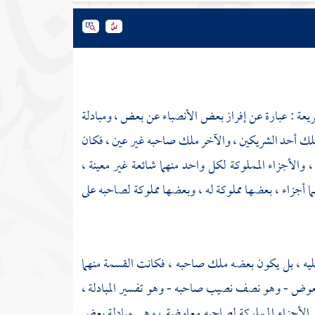
شريعة : عبارة عن إفراز بعض الأنصباء عن بعض ، ومبادلة
 ملك أحد الشريكين ، والآخر ملك صاحبه غير عين ، فكان
 والأجزاء المملوكة لكل واحد منهما شائعة غير معينة ،
 أجزاء ، بعضها مملوكة له ، وبعضها مملوكة لصاحبه على
 عليه ، بل يكون بعضه ملك صاحبه ، فكانت القسمة منهما
بعوض - وهو نصف نصيب صاحبه - وهو تفسير المبادلة ،
ي حق الأجزاء المملوكة لصاحبه معاوضة ، وهي مبادلة بعض