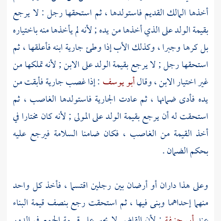
أخذها المالك القديم فاستولدها ، ثم استحقها رجل : لا يرجع
بقيمة الولد على الذي أخذها من يده ; لأنه لم يأخذها منه باختياره
بل كرها وجبرا ، وكذلك الأب إذا وطئ جارية ابنه فأعلقها ، ثم
استحقها رجل ; لا يرجع بقيمة الولد على الابن ; لأنه تملكها من
غير اختيار الابن ، وقال
أبو يوسف
: إذا غصب جارية فأبقت من
يده فأدى ضمانها ، ثم عادت الجارية فاستولدها الغاصب ، ثم
استحقت له أن يرجع بقيمة الولد على المولى ; لأنه كان مختارا في
أخذ القيمة من الغاصب ، فكان ضامنا السلامة فيرجع عليه
بحكم الضمان .
وعلى هذا داران أو أرضان بين رجلين اقتسما ، فأخذ كل واحد
منهما إحداهما وبنى فيها ، ثم استحقت رجع بنصف قيمة البناء
عند
أبي حنيفة
; لأن القاضي لا يجبر على قسمة الجمع في الدور