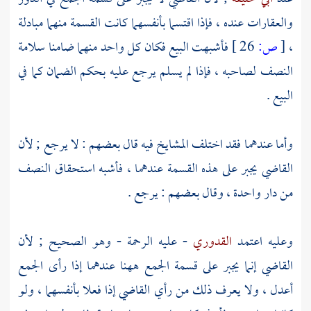
والعقارات عنده ، فإذا اقتسما بأنفسهما كانت القسمة منهما مبادلة
،
[
ص:
26 ]
فأشبهت البيع فكان كل واحد منهما ضامنا سلامة
النصف لصاحبه ، فإذا لم يسلم يرجع عليه بحكم الضمان كما في
البيع .
وأما عندهما فقد اختلف المشايخ فيه قال بعضهم : لا يرجع ; لأن
القاضي يجبر على هذه القسمة عندهما ، فأشبه استحقاق النصف
من دار واحدة ، وقال بعضهم : يرجع .
وعليه اعتمد
القدوري
- عليه الرحمة - وهو الصحيح ; لأن
القاضي إنما يجبر على قسمة الجمع ههنا عندهما إذا رأى الجمع
أعدل ، ولا يعرف ذلك من رأي القاضي إذا فعلا بأنفسهما ، ولو