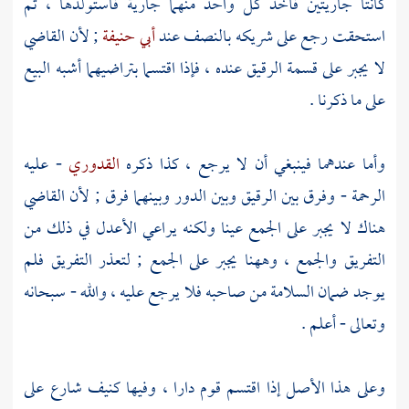
كانتا جاريتين فأخذ كل واحد منهما جارية فاستولدها ، ثم
استحقت رجع على شريكه بالنصف عند
أبي حنيفة
; لأن القاضي
لا يجبر على قسمة الرقيق عنده ، فإذا اقتسما بتراضيهما أشبه البيع
على ما ذكرنا .
وأما عندهما فينبغي أن لا يرجع ، كذا ذكره
القدوري
- عليه
الرحمة - وفرق بين الرقيق وبين الدور وبينهما فرق ; لأن القاضي
هناك لا يجبر على الجمع عينا ولكنه يراعي الأعدل في ذلك من
التفريق والجمع ، وههنا يجبر على الجمع ; لتعذر التفريق فلم
يوجد ضمان السلامة من صاحبه فلا يرجع عليه ، والله - سبحانه
وتعالى - أعلم .
وعلى هذا الأصل إذا اقتسم قوم دارا ، وفيها كنيف شارع على