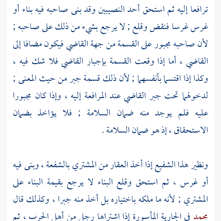
ترافعا إليه ثم استحق أحد النصيبين وقد بنى صاحبه فيه بناء أو
غرس غرسا فنقض وقلع ; لا يرجع بشيء من ذلك على صاحبه ;
لأن صاحبه مجبور على القسمة من جهة القاضي فيكون مضافا إلى
القاضي ، أما إذا وقعت القسمة بإجبار القاضي فلا شك فيه ،
وكذا إذا اقتسما بأنفسهما ; لأن ذلك قسمة جبر من حيث المعنى ;
لدخولهما تحت جبر القاضي عند المرافعة إليه ، وإذا كان مجبورا
عليه فلم يوجد منه ضمان السلامة ; فلا يؤاخذ بضمان
الاستحقاق ، إذ هو ضمان السلامة .
ونظير هذا الشفيع إذا أخذ العقار من المشتري بالشفعة ، وبنى فيه
أو غرس ، ثم استحق وقلع البناء لا يرجع بقيمة البناء على
المشتري ; لأنه ما ملكه باختياره بل أخذ منه جبرا ، وكذلك قال
محمد
في الجارية المأسورة إذا اشتراها رجل من أهل الحرب ، ثم