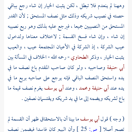
وههنا لم ينعدم فلا تبطل ، لكن يثبت الخيار إن شاء رجع بباقي
حصته في نصيب شريكه وذلك مثل نصف المستحق ; لأن القدر
المستحق من النصيبين جميعا ، فيرجع عليه بذلك وهو ربع نصيبه
إن شاء ، وإن شاء فسخ القسمة ; لاختلاف معناها ولدخول
عيب الشركة ، إذ الشركة في الأعيان المجتمعة عيب ، والعيب
يثبت الخيار ، وذكر
الطحاوي
- رحمه الله - الخلاف في المسألة بين
أبي حنيفة
وصاحبيه ، ولو كان صاحب المقدم باع نصف ما في
يده واستحق النصف الباقي فإنه يرجع على صاحبه بربع ما في
يده عند
أبي حنيفة
ومحمد
، وعند
أبي يوسف
يغرم نصف قيمة ما
باع لشريكه ويضمه إلى ما في يد شريكه ويقتسمان نصفين .
( وجه ) قول
أبي يوسف
ما بينا أن بالاستحقاق ظهر أن القسمة لم
تصح أصلا
[
ص:
25 ]
وأن البيع كان فاسدا فيضمن نصف