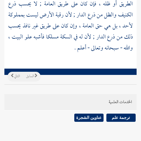
الطريق أو ظله ، فإن كان على طريق العامة ; لا يحسب ذرع
الكنيف والظل من ذرع الدار ; لأن رقبة الأرض ليست بمملوكة
لأحد ، بل هي حق العامة ، وإن كان على طريق غير نافذ يحسب
ذلك من ذرع الدار ; لأن له في السكة مسلكا فأشبه علو البيت ،
والله - سبحانه وتعالى - أعلم .
السابق
التالي
الخدمات العلمية
ترجمة علم
عناوين الشجرة