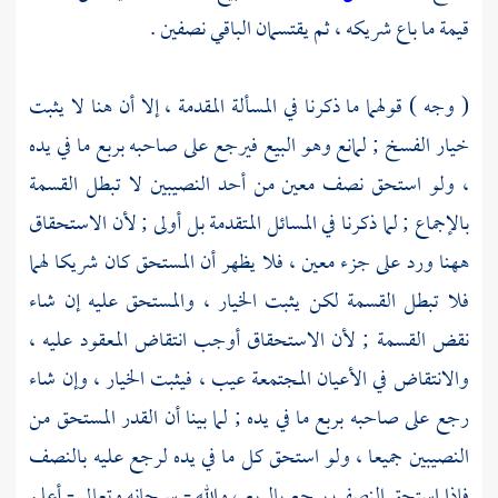
قيمة ما باع شريكه ، ثم يقتسمان الباقي نصفين .
( وجه ) قولهما ما ذكرنا في المسألة المقدمة ، إلا أن هنا لا يثبت
خيار الفسخ ; لمانع وهو البيع فيرجع على صاحبه بربع ما في يده
، ولو استحق نصف معين من أحد النصيبين لا تبطل القسمة
بالإجماع ; لما ذكرنا في المسائل المتقدمة بل أولى ; لأن الاستحقاق
ههنا ورد على جزء معين ، فلا يظهر أن المستحق كان شريكا لهما
فلا تبطل القسمة لكن يثبت الخيار ، والمستحق عليه إن شاء
نقض القسمة ; لأن الاستحقاق أوجب انتقاض المعقود عليه ،
والانتقاض في الأعيان المجتمعة عيب ، فيثبت الخيار ، وإن شاء
رجع على صاحبه بربع ما في يده ; لما بينا أن القدر المستحق من
النصيبين جميعا ، ولو استحق كل ما في يده لرجع عليه بالنصف
فإذا استحق النصف يرجع بالربع ، والله - سبحانه وتعالى - أعلم