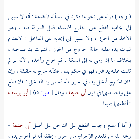
( وجه ) قوله على نحو ما ذكرنا في المسألة المتقدمة : أنه لا سبيل
إلى إيجاب القطع على الخارج لانعدام فعل السرقة منه ، وهو
الأخذ من الحرز ، ولا سبيل إلى إيجابه على الداخل ; لانعدام
ثبوت يده عليه حالة الخروج من الحرز ; لثبوت يد صاحبه ،
بخلاف ما إذا رمى به إلى السكة ، ثم خرج وأخذه ; لأنه لما لم
تثبت عليه يد غيره فهو في حكم يده ، فكأنه خرج به حقيقة ، وإن
كان الخارج أدخل يده في الحرز فأخذه من يد الداخل : فلا قطع
على واحد منهما في قول
أبي حنيفة
، وقال
[
ص:
66 ]
أبو يوسف
: أقطعهما جميعا .
( أما ) عدم وجوب القطع على الداخل على أصل
أبي حنيفة
-
رحمه الله - ; فلعدم الإخراج من الحرز ، يحققه أنه لو أخرج يده ،