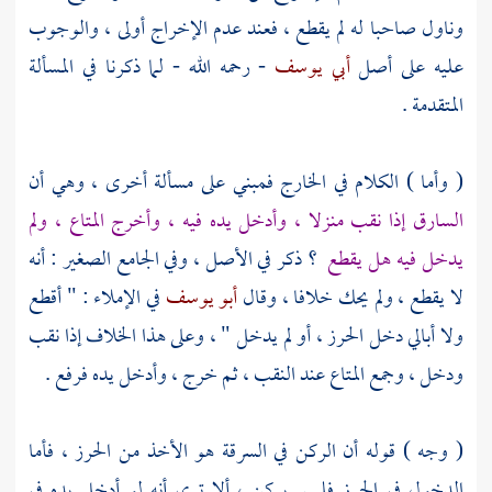
وناول صاحبا له لم يقطع ، فعند عدم الإخراج أولى ، والوجوب
عليه على أصل
أبي يوسف
- رحمه الله - لما ذكرنا في المسألة
المتقدمة .
( وأما ) الكلام في الخارج فمبني على مسألة أخرى ، وهي أن
السارق إذا نقب منزلا ، وأدخل يده فيه ، وأخرج المتاع ، ولم
يدخل فيه هل يقطع
؟ ذكر في الأصل ، وفي الجامع الصغير : أنه
لا يقطع ، ولم يحك خلافا ، وقال
أبو يوسف
في الإملاء : " أقطع
ولا أبالي دخل الحرز ، أو لم يدخل " ، وعلى هذا الخلاف إذا نقب
ودخل ، وجمع المتاع عند النقب ، ثم خرج ، وأدخل يده فرفع .
( وجه ) قوله أن الركن في السرقة هو الأخذ من الحرز ، فأما
الدخول في الحرز فليس بركن ، ألا ترى أنه لو أدخل يده في