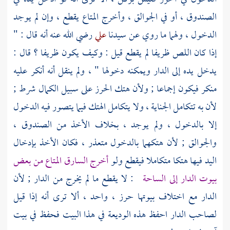
الصندوق ، أو في الجوالق ، وأخرج المتاع يقطع ، وإن لم يوجد
الدخول ، ولهما ما روي عن سيدنا
علي
رضي الله عنه أنه قال : "
إذا كان اللص ظريفا لم يقطع قيل : وكيف يكون ظريفا ؟ قال :
يدخل يده إلى الدار ويمكنه دخولها " ، ولم ينقل أنه أنكر عليه
منكر فيكون إجماعا ; ولأن هتك الحرز على سبيل الكمال شرط ;
لأن به تتكامل الجناية ، ولا يتكامل الهتك فيما يتصور فيه الدخول
إلا بالدخول ، ولم يوجد ، بخلاف الأخذ من الصندوق ،
والجوالق ; لأن هتكهما بالدخول متعذر ، فكان الأخذ بإدخال
اليد فيها هتكا متكاملا فيقطع ولو
أخرج السارق المتاع من بعض
بيوت الدار إلى الساحة
: لا يقطع ما لم يخرج من الدار ; لأن
الدار مع اختلاف بيوتها حرز ، واحد ، ألا ترى أنه إذا قيل
لصاحب الدار احفظ هذه الوديعة في هذا البيت فحفظ في بيت