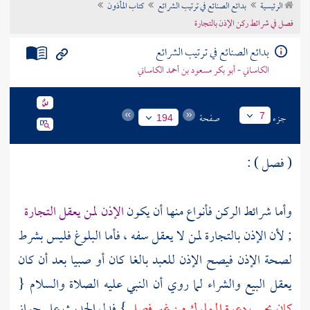
الرئيسية
بدائع الصنائع في ترتيب الشرائع
كتاب المأذون
تراجم الأعلام
فصل في شرائط ركن الإذن بالتجارة
بدائع الصنائع في ترتيب الشرائع
الكاساني - أبو بكر مسعود بن أحمد الكاساني
جزء
صفحة
7
194
( فصل ) :
وأما شرائط الركن فأنواع منها أن يكون
الإذن لمن يعقل التجارة
; لأن الإذن بالتجارة لمن لا يعقل سفه ، فأما البلوغ فليس بشرط
لصحة الإذن فيصح الإذن للعبد بالغا كان أو صبيا بعد أن كان
يعقل البيع والشراء لما روي أن النبي عليه الصلاة والسلام {
كان يجيب دعوة المملوك من غير فصل
} فدل الحديث على جواز