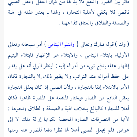
دائر بين الضرر والنفع فلا بد لها من كمال العقل وعقل الصبي
ناقص فلا يكفي لأهلية التجارة ، ولهذا لم يعتبر عقله في الهبة
والصدقة والطلاق والعتاق كذا ههنا .
( ولنا ) قوله تبارك وتعالى {
وابتلوا اليتامى
} أمر سبحانه وتعالى
الأولياء بابتلاء اليتامى ، والابتلاء هو الإظهار فابتلاء اليتيم
إظهار عقله بدفع شيء من أمواله إليه ; لينظر الولي أنه هل يقدر
على حفظ أمواله عند النوائب ولا يظهر ذلك إلا بالتجارة فكان
الأمر بالابتلاء إذنا بالتجارة ، ولأن الصبي إذا كان يعقل التجارة
يعقل النافع من الضار فيختار المنفعة على المضرة ظاهرا فكان
أهلا للتجارة كالبالغ بخلاف الهبة والصدقة والطلاق ونحوها ;
لأنها من التصرفات الضارة المحضة لكونها إزالة ملك لا إلى
عوض فلم يجعل الصبي أهلا لها نظرا دفعا للضرر عنه ومنها