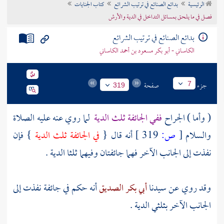
الرئيسية
بدائع الصنائع في ترتيب الشرائع
كتاب الجنايات
تراجم الأعلام
فصل في ما يلحق بمسائل التداخل في الدية والأرش
بدائع الصنائع في ترتيب الشرائع
الكاساني - أبو بكر مسعود بن أحمد الكاساني
جزء
صفحة
7
319
( وأما ) الجراح
ففي الجائفة ثلث الدية
لما روي عنه عليه الصلاة
والسلام
[
ص:
319 ]
أنه قال {
في الجائفة ثلث الدية
} فإن
نفذت إلى الجانب الآخر فهما جائفتان وفيهما ثلثا الدية .
وقد روي عن سيدنا
أبي بكر الصديق
أنه حكم في جائفة نفذت إلى
الجانب الآخر بثلثي الدية .