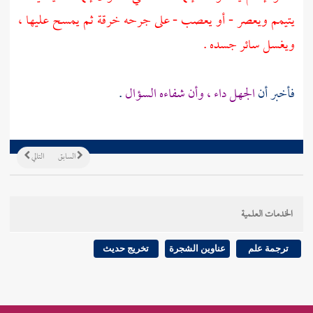
يتيمم ويعصر - أو يعصب - على جرحه خرقة ثم يمسح عليها ،
ويغسل سائر جسده .
فأخبر أن
الجهل داء ، وأن شفاءه السؤال
.
السابق
التالي
الخدمات العلمية
ترجمة علم
عناوين الشجرة
تخريج حديث