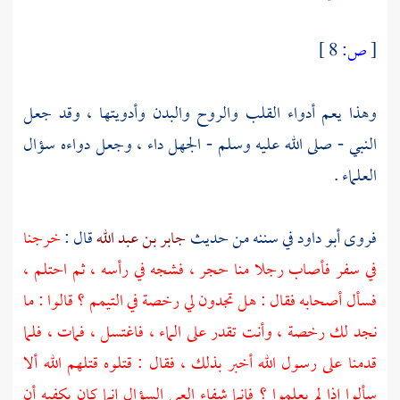
[
ص:
8 ]
وهذا يعم أدواء القلب والروح والبدن وأدويتها ، وقد جعل
النبي - صلى الله عليه وسلم - الجهل داء ، وجعل دواءه سؤال
العلماء .
فروى
أبو داود
في سننه من حديث
جابر بن عبد الله
قال :
خرجنا
في سفر فأصاب رجلا منا حجر ، فشجه في رأسه ، ثم احتلم ،
فسأل أصحابه فقال : هل تجدون لي رخصة في التيمم ؟ قالوا : ما
نجد لك رخصة ، وأنت تقدر على الماء ، فاغتسل ، فمات ، فلما
قدمنا على رسول الله أخبر بذلك ، فقال : قتلوه قتلهم الله ألا
سألوا إذا لم يعلموا ؟ فإنما شفاء العي السؤال إنما كان يكفيه أن