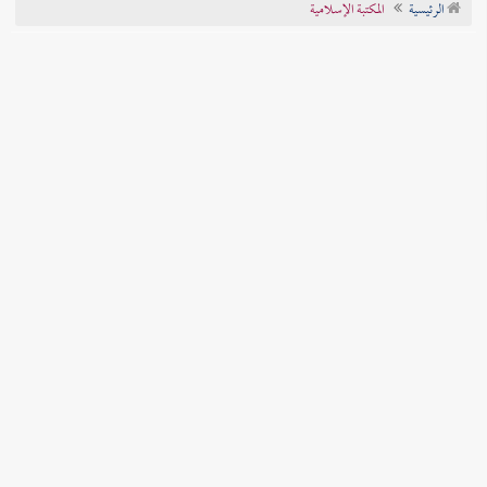
الرئيسية
المكتبة الإسلامية
تراجم الأعلام