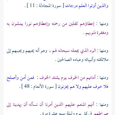
والذين أوتوا العلم درجات
[ سورة المجادلة : 11 ] .
ومنها :
إعطاؤهم كفلين من رحمته وإعطاؤهم نورا يمشون به
ومغفرة ذنوبهم .
ومنها :
الود الذي يجعله سبحانه لهم ،
وهو أنه يحبهم ويحببهم إلى
ملائكته وأنبيائه وعباده الصالحين .
ومنها :
أمانهم من الخوف يوم يشتد الخوف :
فمن آمن وأصلح
فلا خوف عليهم ولا هم يحزنون
[ سورة الأنعام : 48 ] .
ومنها :
أنهم المنعم عليهم الذين أمرنا أن نسأله أن يهدينا إلى
صراطهم
في كل يوم وليلة سبع عشرة مرة .