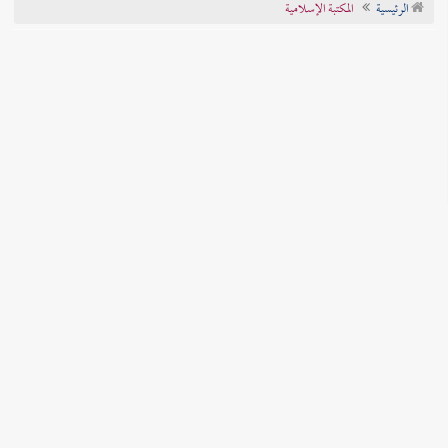
الرئيسية
المكتبة الإسلامية
تراجم الأعلام