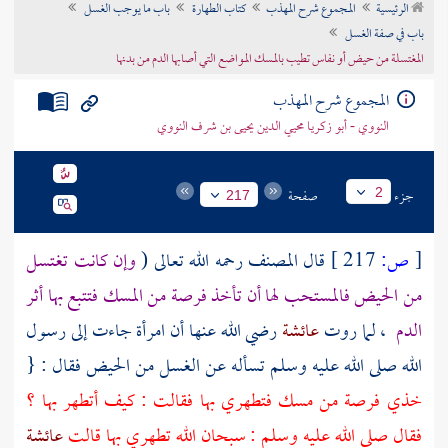
الرئيسية
المجموع شرح المهذب
كتاب الطهارة
باب ما يوجب الغسل
تراجم الأعلام
باب في صفة الغسل
المغتسلة من حيض أو نفاس تطيب بالمسك المواضع التي أصابها الدم من بدنها
المجموع شرح المهذب
النووي - أبو زكريا محيي الدين يحيى بن شرف النووي
جزء
صفحة
2
217
[
ص:
217 ]
قال
المصنف
رحمه الله تعالى (
وإن كانت تغتسل
من الحيض فالمستحب لها أن تأخذ فرصة من المسك فتتبع بها أثر
الدم
، لما روت
عائشة
رضي الله عنها أن امرأة جاءت إلى رسول
الله صلى الله عليه وسلم تسأله عن الغسل من الحيض فقال : {
خذي فرصة من مسك فتطهري بها فقالت : كيف أتطهر بها ؟
فقال صلى الله عليه وسلم : سبحان الله تطهري بها قالت
عائشة