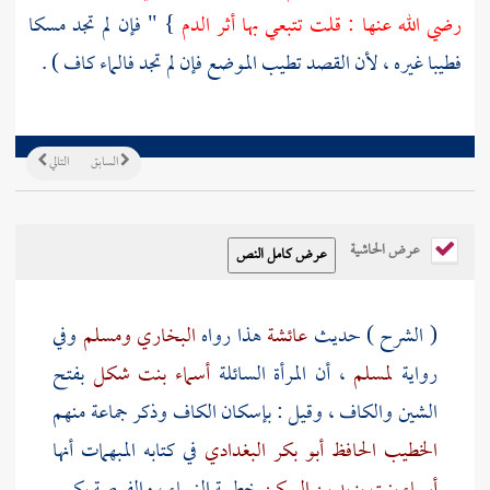
رضي الله عنها :
قلت
تتبعي بها أثر الدم
} " فإن لم تجد مسكا
فطيبا غيره ، لأن القصد تطيب الموضع فإن لم تجد فالماء كاف ) .
السابق
التالي
عرض الحاشية
( الشرح ) حديث
عائشة
هذا رواه
البخاري
ومسلم
وفي
رواية
لمسلم
، أن المرأة السائلة
أسماء بنت شكل
بفتح
الشين والكاف ، وقيل : بإسكان الكاف وذكر جماعة منهم
الخطيب الحافظ أبو بكر البغدادي
في كتابه المبهمات أنها