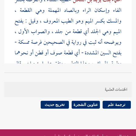
أسماء بنت يزيد بن السكن
خطيبة النساء ، والفرصة بكسر
الفاء وإسكان الراء وبالصاد المهملة وهي القطعة ،
والمسك بكسر الميم وهو الطيب المعروف ، وقيل : بفتح
الميم وهي الجلد أي قطعة من جلد ، والصواب الأول ،
ويوضحه أنه ثبت في رواية في الصحيحين فرصة ممسكة -
بفتح السين المشددة - أي قطعة صوف أو قطن أو نحوهما
مطيبة بالمسك ، وهذا التطيب متفق على استحبابه . قال
البغوي
وآخرون : تأخذ مسكا في خرقة أو صوفة أو قطنة
ونحوها وتدخلها فرجها . والنفساء كالحائض في هذا .
الخدمات العلمية
نص عليه
الشافعي
والأصحاب . قال
المحاملي
في المقنع :
يستحب
للمغتسلة من حيض أو نفاس أن تطيب بالمسك
ترجمة علم
عناوين الشجرة
تخريج حديث
أو غيره المواضع التي أصابها الدم من بدنها
وتعميمه البدن
غريب
[
ص:
218 ]
قال أصحابنا : فإن لم تجد مسكا