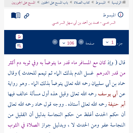
الرئيسية
المبسوط
كتاب الصلاة
باب المسح على الخفين
المسح على الجوربين
تراجم الأعلام
المبسوط
السرخسي - محمد بن أحمد بن أبي سهل السرخسي
جزء
صفحة
1
106
قال ( وإذ
كان مع المسافر ماء قدر ما يتوضأ به وفي ثوبه دم أكثر
من قدر الدرهم
غسل الدم بذلك الماء ثم تيمم للحدث ) وقال
حماد بن أبي سليمان
رحمه الله تعالى يتوضأ بذلك الماء . وهو رواية
عن
أبي يوسف
رحمه الله تعالى وقيل هذه أول مسألة خالف فيها
أبو حنيفة
رحمه الله تعالى أستاذه . ووجه قول
حماد
رحمه الله تعالى
أن حكم الحدث أغلظ من حكم النجاسة بدليل أن القليل من
النجاسة عفو ومن الحدث لا ، وبدليل جواز
الصلاة في الثوب