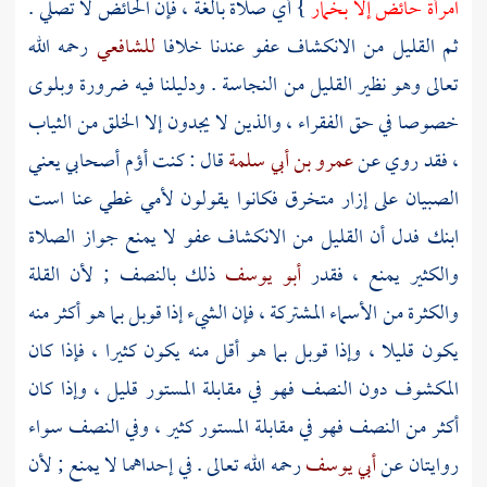
امرأة حائض إلا بخمار
} أي صلاة بالغة ، فإن الحائض لا تصلي .
ثم القليل من الانكشاف عفو عندنا خلافا
للشافعي
رحمه الله
تعالى وهو نظير القليل من النجاسة . ودليلنا فيه ضرورة وبلوى
خصوصا في حق الفقراء ، والذين لا يجدون إلا الخلق من الثياب
، فقد روي عن
عمرو بن أبي سلمة
قال : كنت أؤم أصحابي يعني
الصبيان على إزار متخرق فكانوا يقولون لأمي غطي عنا است
ابنك فدل أن القليل من الانكشاف عفو لا يمنع جواز الصلاة
والكثير يمنع ، فقدر
أبو يوسف
ذلك بالنصف ; لأن القلة
والكثرة من الأسماء المشتركة ، فإن الشيء إذا قوبل بما هو أكثر منه
يكون قليلا ، وإذا قوبل بما هو أقل منه يكون كثيرا ، فإذا كان
المكشوف دون النصف فهو في مقابلة المستور قليل ، وإذا كان
أكثر من النصف فهو في مقابلة المستور كثير ، وفي النصف سواء
روايتان عن
أبي يوسف
رحمه الله تعالى . في إحداهما لا يمنع ; لأن