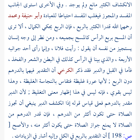
الانكشاف الكثير مانع ولم يوجد . وفي الأخرى استوى الجانب
المفسد والمجوز فيغلب المفسد احتياطا للعبادة
وأبو حنيفة
ومحمد
رحمهما الله قدرا الكثير بالربع ، فإن الربع يحكي الكمال ، ألا ترى
أن المسح بربع الرأس كالمسح بجميعه ، ومن نظر إلى وجه إنسان
يستجيز من نفسه أن يقول : رأيت فلانا ، وإنما رأى أحد جوانبه
الأربعة ، والذي بينا في الرأس كذلك في البطن والشعر والفخذ ،
فأما في القبل والدبر فقد ذكر
الكرخي
أن التقدير فيهما بالدرهم
دون الربع ; لأنها عورة غليظة فتقاس بالنجاسة الغليظة ، وهذا
ليس بقوي ، فإنه ليس في هذا إظهار معنى التغليظ ; لأن الدبر
مقدر بالدرهم فعلى قياس قوله إذا انكشف الدبر ينبغي أن تجوز
الصلاة حتى تكون أكثر من الدرهم ، فإن قدر الدرهم من
الصلاة لا يمنع جواز الصلاة حتى يكون أكثر منه ، والأصح
[
ص:
198 ]
أن التقدير بالربع في الكل وإليه أشار في الزيادات .