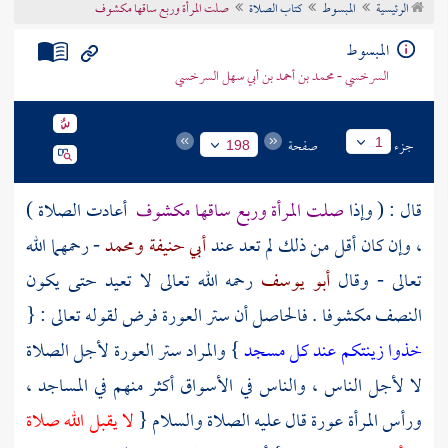
الرئيسية
المبسوط
كتاب الصلاة
صلت المرأة وربع ساقها مكشوف
تراجم الأعلام
المبسوط
السرخسي - محمد بن أحمد بن أبي سهل السرخسي
جزء
صفحة
1
198
قال : ( وإذا
صلت المرأة وربع ساقها مكشوف
أعادت الصلاة )
، وإن كان أقل من ذلك لم تعد عند
أبي حنيفة
ومحمد
- رحمهما الله
تعالى - وقال
أبو يوسف
رحمه الله تعالى لا تعيد حتى يكون
النصف مكشوفا . فالحاصل أن ستر العورة فرض لقوله تعالى : {
خذوا زينتكم عند كل مسجد
} والمراد ستر العورة لأجل الصلاة
لا لأجل الناس ، والناس في الأسواق أكثر منهم في المساجد ،
ورأس المرأة عورة قال عليه الصلاة والسلام {
لا يقبل الله صلاة