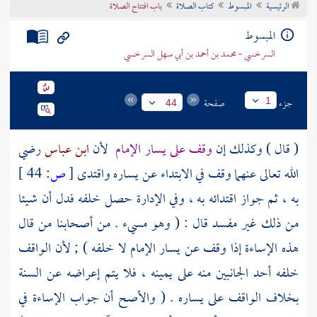
الرئيسية
المبسوط
كتاب الصلاة
باب افتتاح الصلاة
تراجم الأعلام
المبسوط
السرخسي - محمد بن أحمد بن أبي سهل السرخسي
جزء
صفحة
1
44
( قال ) وكذلك إن
وقف على يسار الإمام
لأن
ابن عباس
رضي
الله تعالى عنهما وقف في الابتداء عن يساره واقتدى
[
ص:
44 ]
به ، ثم جواز اقتدائه به ، وفي الإدارة حصل خلفه فدل أن شيئا
من ذلك غير مفسد قال : ( وهو مسيء . من أصحابنا من قال
هذه الإساءة إذا وقف عن يسار الإمام لا خلفه ) ; لأن الواقف
خلفه أحد الجانبين منه على يمينه ، فلا يتم إعراضه عن السنة
بخلاف الواقف على يساره . ( والأصح أن جواب الإساءة في