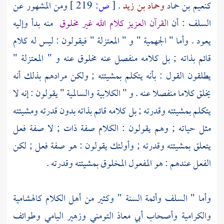
كنعيم بن حماد
وحماد بن زيد
.
[
ص:
219 ]
ومن المشهور عن
السلف
: أن
القرآن العزيز كلام الله غير مخلوق
منه بدأ وإليه
يعود . وأما "
الجهمية
" و "
المعتزلة
" فيقولون : ليس له كلام
قائم بذاته ; بل كلامه منفصل عنه مخلوق عنه و "
المعتزلة
"
يطلقون القول : بأنه يتكلم بمشيئته ; ولكن مرادهم بذلك أنه
يخلق كلاما منفصلا عنه . و "
الكلابية
والسالمية
" يقولون : إنه لا
يتكلم بمشيئته وقدرته ; بل كلامه قائم بذاته بدون قدرته ومشيئته
مثل حياته ; وهم يقولون : الكلام صفة ذات ; لا صفة فعل
يتعلق بمشيئته وقدرته ; وأولئك يقولون : هو صفة فعل ; لكن
الفعل عندهم : هو المفعول المخلوق بمشيئته وقدرته .
وأما "
السلف
وأئمة السنة " وكثير من أهل الكلام
كالهشامية
والكرامية
وأصحاب
أبي معاذ التومني
وزهير اليامي
وطوائف