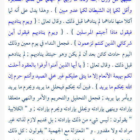
وأقل لكما إن الشيطان لكما عدو مبين
} . وهذا يدل على أنه لما
أكلا منها ناداهما لم ينادهما قبل ذلك . وقال تعالى : {
ويوم يناديهم
فيقول ماذا أجبتم المرسلين
} . {
ويوم يناديهم فيقول أين
شركائي الذين كنتم تزعمون
} . فجعل النداء في يوم معين وذلك
اليوم حادث كائن بعد أن لم يكن وهو حينئذ يناديهم ; لم ينادهم
قبل ذلك . وقال تعالى : {
يا أيها الذين آمنوا أوفوا بالعقود أحلت
لكم بهيمة الأنعام إلا ما يتلى عليكم غير محلي الصيد وأنتم حرم إن
الله يحكم ما يريد
} . فبين أنه يحكم فيحلل ما يريد ويحرم ما يريد
ويأمر بما يريد ; فجعل التحليل والتحريم والأمر والنهي متعلقا
بإرادته وينهى بإرادته ويحلل بإرادته ويحرم بإرادته ; و "
الكلابية
" يقولون : ليس شيء من ذلك بإرادته ; بل قديم لازم لذاته غير
مراد له ولا مقدور . و "
المعتزلة
مع
الجهمية
" يقولون : كل ذلك