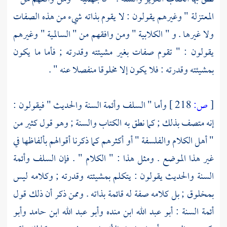
المعتزلة
" وغيرهم يقولون : لا يقوم بذاته شيء من هذه الصفات
ولا غيرها . و "
الكلابية
" ومن وافقهم من "
السالمية
" وغيرهم
يقولون : " تقوم صفات بغير مشيئته وقدرته ; فأما ما يكون
بمشيئته وقدرته : فلا يكون إلا مخلوقا منفصلا عنه " .
[
ص:
218 ]
وأما "
السلف
وأئمة السنة والحديث " فيقولون :
إنه متصف بذلك ; كما نطق به الكتاب والسنة ; وهو قول كثير من
" أهل الكلام والفلسفة " أو أكثرهم كما ذكرنا أقوالهم بألفاظها في
غير هذا الموضع . ومثل هذا : " الكلام " . فإن
السلف
وأئمة
السنة والحديث يقولون : يتكلم بمشيئته وقدرته ; وكلامه ليس
بمخلوق ; بل كلامه صفة له قائمة بذاته . وممن ذكر أن ذلك قول
أئمة السنة :
أبو عبد الله ابن منده
وأبو عبد الله ابن حامد
وأبو