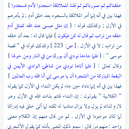
خلقناكم ثم صورناكم ثم قلنا للملائكة اسجدوا لآدم فسجدوا
}
فهذا بين في أنه إنما أمر الملائكة بالسجود بعد خلق
آدم
; لم يأمرهم
في الأزل ; وكذلك قوله : {
إن مثل عيسى عند الله كمثل آدم
خلقه من تراب ثم قال له كن فيكون
} فإنما قال له : بعد أن خلقه
من تراب ; لا في الأزل .
[
ص:
223 ]
وكذلك قوله في " قصة
موسى
" : {
فلما جاءها نودي أن بورك من في النار ومن حولها
}
وقال تعالى : {
فلما أتاها نودي من شاطئ الوادي الأيمن في
البقعة المباركة من الشجرة أن يا موسى إني أنا الله رب العالمين
}
فهذا بين في أنه إنما ناداه حين جاء لم يكن النداء في الأزل كما يقوله
"
الكلابية
" يقولون : إن النداء قائم بذات الله في الأزل وهو
لازم لذاته لم يزل ولا يزال مناديا له لكنه لما أتى خلق فيه إدراكا
لما كان موجودا في الأزل . ثم من قال منهم إن الكلام معنى
واحد : منهم من قال : سمع ذلك المعنى بأذنه كما يقول
الأشعري