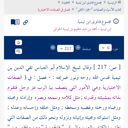
الرئيسية
مجموع فتاوى ابن تيمية
العقيدة
تراجم الأعلام
كتاب الأسماء والصفات " الجزء الثاني "
فصل في الصفات الاختيارية
مجموع فتاوى ابن تيمية
ابن تيمية - أحمد بن عبد الحليم بن تيمية الحراني
جزء
صفحة
6
217
[
ص:
217 ]
وقال شيخ الإسلام
أبو العباس تقي الدين بن
تيمية
قدس الله روحه ونور ضريحه : - فصل : في (
الصفات
الاختيارية وهي الأمور التي يتصف بها الرب عز وجل فتقوم
بذاته بمشيئته وقدرته ; مثل كلامه وسمعه وبصره
وإرادته ومحبته
ورضاه ورحمته وغضبه وسخطه ; ومثل خلقه وإحسانه وعدله ;
ومثل استوائه ومجيئه وإتيانه ونزوله ونحو ذلك من الصفات التي
نطق بها الكتاب العزيز والسنة . "
فالجهمية
" ومن وافقهم من "