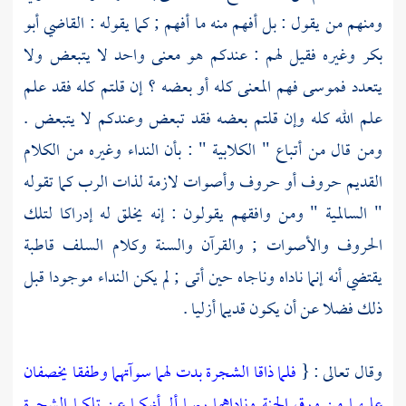
ومنهم من يقول : بل أفهم منه ما أفهم ; كما يقوله :
القاضي أبو
بكر
وغيره فقيل لهم : عندكم هو معنى واحد لا يتبعض ولا
يتعدد
فموسى
فهم المعنى كله أو بعضه ؟ إن قلتم كله فقد علم
علم الله كله وإن قلتم بعضه فقد تبعض وعندكم لا يتبعض .
ومن قال من أتباع "
الكلابية
" : بأن النداء وغيره من الكلام
القديم حروف أو حروف وأصوات لازمة لذات الرب كما تقوله
"
السالمية
" ومن وافقهم يقولون : إنه يخلق له إدراكا لتلك
الحروف والأصوات ; والقرآن والسنة وكلام
السلف
قاطبة
يقتضي أنه إنما ناداه وناجاه حين أتى ; لم يكن النداء موجودا قبل
ذلك فضلا عن أن يكون قديما أزليا .
وقال تعالى : {
فلما ذاقا الشجرة بدت لهما سوآتهما وطفقا يخصفان
عليهما من ورق الجنة وناداهما ربهما ألم أنهكما عن تلكما الشجرة