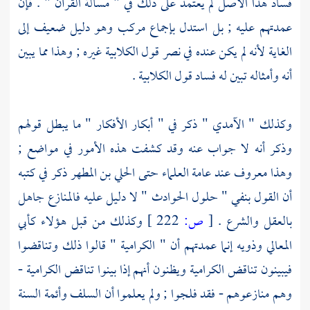
فساد هذا الأصل لم يعتمد على ذلك في " مسألة القرآن " . فإن
عمدتهم عليه ; بل استدل بإجماع مركب وهو دليل ضعيف إلى
الغاية لأنه لم يكن عنده في نصر قول
الكلابية
غيره ; وهذا مما يبين
أنه وأمثاله تبين له فساد قول
الكلابية
.
وكذلك "
الآمدي
" ذكر في " أبكار الأفكار " ما يبطل قولهم
وذكر أنه لا جواب عنه وقد كشفت هذه الأمور في مواضع ;
وهذا معروف عند عامة العلماء حتى
الحلي بن المطهر
ذكر في كتبه
أن القول بنفي " حلول الحوادث " لا دليل عليه فالمنازع جاهل
بالعقل والشرع .
[
ص:
222 ]
وكذلك من قبل هؤلاء
كأبي
المعالي
وذويه إنما عمدتهم أن "
الكرامية
" قالوا ذلك وتناقضوا
فيبينون تناقض
الكرامية
ويظنون أنهم إذا بينوا تناقض
الكرامية
-
وهم منازعوهم - فقد فلجوا ; ولم يعلموا أن
السلف
وأئمة السنة