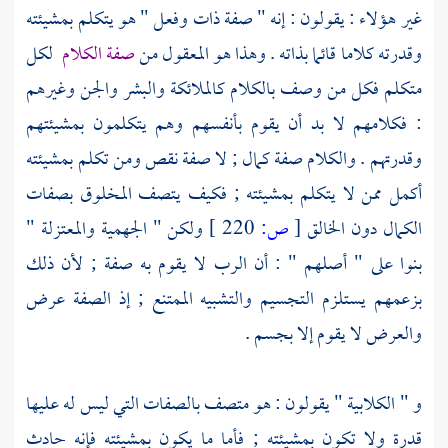
غير هؤلاء : يقولون : إنه " صفة ذات وفعل " هو يتكلم بمشيئته
وقدرته كلاما قائما بذاته . وهذا هو المعقول من
صفة الكلام
لكل
متكلم فكل من وصف بالكلام كالملائكة والبشر والجن وغيرهم
: فكلامهم لا بد أن يقوم بأنفسهم وهم يتكلمون بمشيئتهم
وقدرتهم . والكلام صفة كمال ; لا صفة نقص ومن تكلم بمشيئته
أكمل ممن لا يتكلم بمشيئته ; فكيف يتصف المخلوق بصفات
الكمال دون الخالق
[
ص:
220 ]
ولكن "
الجهمية
والمعتزلة
"
بنوا على " أصلهم " : أن الرب لا يقوم به صفة ; لأن ذلك
بزعمهم يستلزم التجسيم والتشبيه الممتنع ; إذ الصفة عرض
والعرض لا يقوم إلا بجسم .
و "
الكلابية
" يقولون : هو متصف بالصفات التي ليس له عليها
قدرة ولا تكون بمشيئته ; فأما ما يكون بمشيئته فإنه حادث