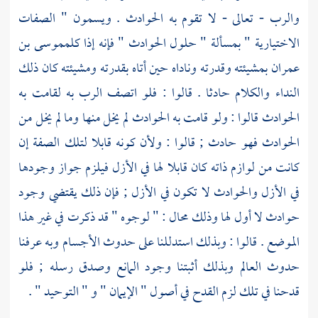
والرب - تعالى - لا تقوم به الحوادث . ويسمون " الصفات
الاختيارية " بمسألة " حلول الحوادث " فإنه إذا كلم
موسى بن
عمران
بمشيئته وقدرته وناداه حين أتاه بقدرته ومشيئته كان ذلك
النداء والكلام حادثا . قالوا : فلو اتصف الرب به لقامت به
الحوادث قالوا : ولو قامت به الحوادث لم يخل منها وما لم يخل من
الحوادث فهو حادث ; قالوا : ولأن كونه قابلا لتلك الصفة إن
كانت من لوازم ذاته كان قابلا لها في الأزل فيلزم جواز وجودها
في الأزل والحوادث لا تكون في الأزل ; فإن ذلك يقتضي وجود
حوادث لا أول لها وذلك محال : " لوجوه " قد ذكرت في غير هذا
الموضع . قالوا : وبذلك استدللنا على حدوث الأجسام وبه عرفنا
حدوث العالم وبذلك أثبتنا وجود المانع وصدق رسله ; فلو
قدحنا في تلك لزم القدح في أصول " الإيمان " و " التوحيد " .