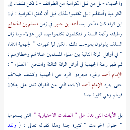
والحديث - بل من قبل
الكرامية
من الطوائف - لم تكن تلتفت إلى
الكرامية
وأمثالهم ; بل تكلموا بذلك قبل أن تخلق
الكرامية
: فإن
ابن كرام
كان متأخرا بعد
أحمد بن حنبل
في زمن
مسلم بن الحجاج
وطبقته وأئمة السنة والمتكلمون تكلموا بهذه قبل هؤلاء وما زال
السلف
يقولون بموجب ذلك . لكن لما ظهرت "
الجهمية
النفاة
" في أوائل المائة الثانية بين علماء المسلمين ضلالهم وخطاؤهم ;
ثم ظهر رعنة
الجهمية
في أوائل المائة الثالثة وامتحن " العلماء " :
الإمام أحمد
وغيره فجردوا الرد على
الجهمية
وكشف ضلالهم
حتى جرد
الإمام أحمد
الآيات التي من القرآن تدل على بطلان
قولهم وهي كثيرة جدا .
بل
الآيات التي تدل على " الصفات الاختيارية "
التي يسمونها
" حلول الحوادث " كثيرة جدا وهذا كقوله تعالى : {
ولقد