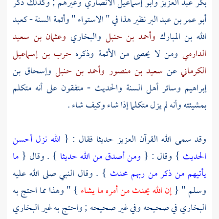
بكر عبد العزيز
وأبو إسماعيل الأنصاري
وغيرهم ; وكذلك ذكر
أبو عمر بن عبد البر
نظير هذا في " الاستواء " وأئمة السنة -
كعبد
الله بن المبارك
وأحمد بن حنبل
والبخاري
وعثمان بن سعيد
الدارمي
ومن لا يحصى من الأئمة وذكره
حرب بن إسماعيل
الكرماني
عن
سعيد بن منصور
وأحمد بن حنبل
وإسحاق بن
إبراهيم
وسائر
أهل السنة
والحديث - متفقون على أنه متكلم
بمشيئته وأنه لم يزل متكلما إذا شاء وكيف شاء .
وقد سمى الله القرآن العزيز حديثا فقال : {
الله نزل أحسن
الحديث
} وقال : {
ومن أصدق من الله حديثا
} . وقال {
ما
يأتيهم من ذكر من ربهم محدث
} . وقال النبي صلى الله عليه
وسلم " {
إن الله يحدث من أمره ما يشاء
} " وهذا مما احتج به
البخاري
في صحيحه وفي غير صحيحه ; واحتج به غير
البخاري