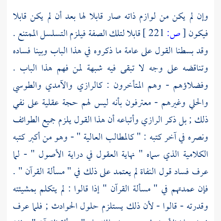
وإن لم يكن من لوازم ذاته صار قابلا لها بعد أن لم يكن قابلا
فيكون
[
ص:
221 ]
قابلا لتلك الصفة فيلزم التسلسل الممتنع .
وقد بسطنا القول على عامة ما ذكروه في هذا الباب وبينا فساده
وتناقضه على وجه لا تبقى فيه شبهة لمن فهم هذا الباب .
وفضلاؤهم - وهم المتأخرون :
كالرازي
والآمدي
والطوسي
والحلي
وغيرهم - معترفون بأنه ليس لهم حجة عقلية على نفي
ذلك ; بل ذكر
الرازي
وأتباعه أن هذا القول يلزم جميع الطوائف
ونصره في آخر كتبه : " كالمطالب العالية " - وهو من أكبر كتبه
الكلامية الذي سماه " نهاية العقول في دراية الأصول " - لما
عرف فساد قول النفاة لم يعتمد على ذلك في " مسألة القرآن " .
فإن عمدتهم في " مسألة القرآن " إذا قالوا : لم يتكلم بمشيئته
وقدرته - قالوا - لأن ذلك يستلزم حلول الحوادث ; فلما عرف