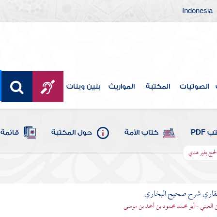
Indonesia
الصوتيات
المكتبة
المواريث
بنين وبنات
 PDF
كتاب الأمة
حول المكتبة
قائمة 
الحج بغير هدي
لقاري شرح صحيح البخاري
ن العيني - أبو محمد محمود بن أحمد بن موسى