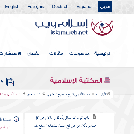
عربي
Español
Deutsch
Français
English
أبواب سجود القرآن
أبواب تقصير الصلاة
باب التهجد بالليل
أبواب التطوع
الرئيسية
موسوعات
مقالات
الفتوى
الاستشارات
كتاب الجنائز
كتاب الزكاة
المكتبة الإسلامية
كتب
كتاب الحج
الرئيسية
عمدة القاري شرح صحيح البخاري
كتاب الحج
باب الاعتمار بعد 
باب وجوب الحج وفضله
باب قول الله تعالى يأتوك رجالا وعلى كل
عمدة ا
ضامر يأتين من كل فج عميق ليشهدوا منافع لهم
بدر الدي