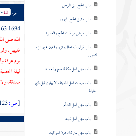
باب الحج على الرحل
جزء
10
باب فضل الحج المبرور
1694 363 - حدثنا
باب فرض مواقيت الحج والعمرة
الله صلى ال
باب قول الله تعالى وتزودوا فإن خير الزاد
فليهل، ولو
التقوى
يوم
عرفة
وأ
باب مهل أهل مكة للحج والعمرة
ليلة الحصب
صدقة، ولا 
باب ميقات أهل المدينة ولا يهلون قبل ذي
الحليفة
[
ص:
123 ]
باب مهل أهل الشأم
باب مهل أهل نجد
باب مهل من كان دون المواقيت