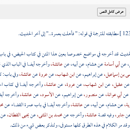
مطابقته للترجمة في قوله: " فأهلت بعمرة.." إلى آخر الحديث.
حديث قد أخرجه في مواضع خصوصا بعين هذا المتن في كتاب الحيض، في با
،
عن
أبي أسامة
عن
هشام،
عن أبيه، عن
عائشة،
وأخرجه أيضا في الباب الذي ق
 بن إسماعيل،
عن
إبراهيم،
عن
ابن شهاب،
عن
عروة
عن
عائشة،
وفي باب: ك
عن
عقيل،
عن
ابن شهاب،
عن
عروة،
عن
عائشة،
وأخرجه أيضا في كتاب ال
عن
أبي عوانة،
عن
منصور،
عن
إبراهيم،
عن
الأسود،
عن
عائشة،
وأخرجه أيض
ية،
عن
هشام،
عن أبيه، عن
عائشة،
وأخرجه أيضا في باب عمرة القضاء عن
محم
ن
جابر،
وفيه قصة
عائشة،
وأخرجه عن
محمد بن المثنى،
عن
يحيى القطان،
عن
وقد مر الكلام في هذه الطرق كلها مستوفى، ولنذكر بعض شيء من ذلك.