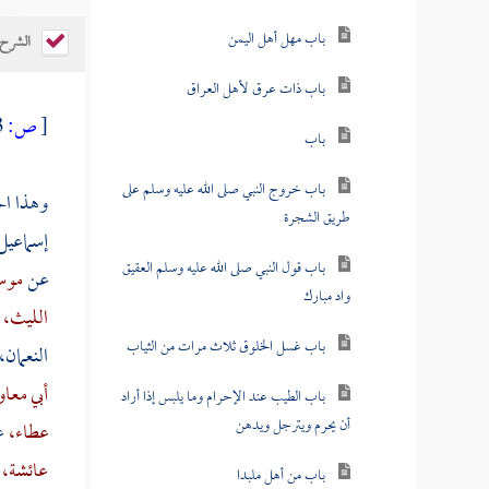
باب مهل أهل اليمن
الشرح
باب ذات عرق لأهل العراق
[
ص:
123 ]
باب
باب خروج النبي صلى الله عليه وسلم على
وهذا ال
طريق الشجرة
إسماعيل
باب قول النبي صلى الله عليه وسلم العقيق
عن
موسى
واد مبارك
الليث،
باب غسل الخلوق ثلاث مرات من الثياب
النعمان،
أبي معاو
باب الطيب عند الإحرام وما يلبس إذا أراد
أن يحرم ويترجل ويدهن
عطاء،
ع
عائشة،
باب من أهل ملبدا