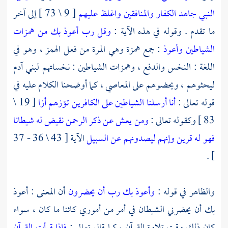
النبي جاهد الكفار والمنافقين واغلظ عليهم
[ 9 \ 73 ] إلى آخر
ما تقدم . وقوله في هذه الآية :
وقل رب أعوذ بك من همزات
الشياطين وأعوذ
: جمع همزة وهي المرة من فعل الهمز ، وهو في
اللغة : النخس والدفع ، وهمزات الشياطين : نخساتهم لبني آدم
ليحثوهم ، ويحضوهم على المعاصي ، كما أوضحنا الكلام عليه في
قوله تعالى :
أنا أرسلنا الشياطين على الكافرين تؤزهم أزا
[ 19 \
83 ] وكقوله تعالى :
ومن يعش عن ذكر الرحمن نقيض له شيطانا
فهو له قرين
وإنهم ليصدونهم عن السبيل
الآية [ 43 \ 36 - 37
] .
والظاهر في قوله :
وأعوذ بك رب أن يحضرون
أن المعنى : أعوذ
بك أن يحضرني الشيطان في أمر من أموري كائنا ما كان ، سواء