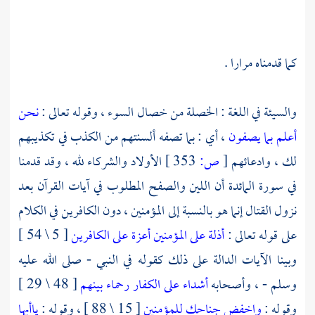
كما قدمناه مرارا .
والسيئة في اللغة : الخصلة من خصال السوء ، وقوله تعالى :
نحن
أعلم بما يصفون
، أي : بما تصفه ألسنتهم من الكذب في تكذيبهم
لك ، وادعائهم
[
ص:
353 ]
الأولاد والشركاء لله ، وقد قدمنا
في سورة المائدة أن اللين والصفح المطلوب في آيات القرآن بعد
نزول القتال إنما هو بالنسبة إلى المؤمنين ، دون الكافرين في الكلام
على قوله تعالى :
أذلة على المؤمنين أعزة على الكافرين
[ 5 \ 54 ]
وبينا الآيات الدالة على ذلك كقوله في النبي - صلى الله عليه
وسلم - ، وأصحابه
أشداء على الكفار رحماء بينهم
[ 48 \ 29 ]
وقوله :
واخفض جناحك للمؤمنين
[ 15 \ 88 ] ، وقوله :
ياأيها