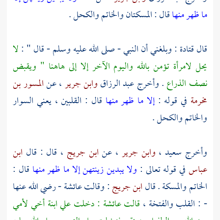
ما ظهر منها
قال : المسكتان والخاتم والكحل .
قال
قتادة
: وبلغني أن النبي - صلى الله عليه وسلم - قال " :
لا
يحل لامرأة تؤمن بالله واليوم الآخر إلا إلى هاهنا " ويقبض
نصف الذراع
. وأخرج
عبد الرزاق
وابن جرير
، عن
المسور بن
مخرمة
في قوله :
إلا ما ظهر منها
قال : القلبين ، يعني السوار
والخاتم والكحل .
وأخرج
سعيد
،
وابن جرير
، عن
ابن جريج
، قال : قال
ابن
عباس
في قوله تعالى :
ولا يبدين زينتهن إلا ما ظهر منها
قال :
الخاتم والمسكة . قال
ابن جريج
: وقالت
عائشة
- رضي الله عنها
- : القلب والفتخة ،
قالت
عائشة
: دخلت علي ابنة أخي لأمي