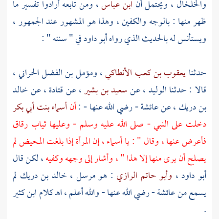
والخلخال ، ويحتمل أن
ابن عباس
، ومن تابعه أرادوا تفسير ما
ظهر منها : بالوجه والكفين ، وهذا هو المشهور عند الجمهور ،
ويستأنس له بالحديث الذي رواه
أبو داود
في " سننه " :
حدثنا
يعقوب بن كعب الأنطاكي
،
ومؤمل بن الفضل الحراني
،
قالا : حدثنا
الوليد
، عن
سعيد بن بشير
، عن
قتادة
، عن
خالد
بن دريك
، عن
عائشة
- رضي الله عنها - :
أن
أسماء بنت أبي بكر
دخلت على النبي - صلى الله عليه وسلم - وعليها ثياب رقاق
فأعرض عنها ، وقال " : يا أسماء ، إن المرأة إذا بلغت المحيض لم
يصلح أن يرى منها إلا هذا " ، وأشار إلى وجهه وكفيه
، لكن قال
أبو داود
،
وأبو حاتم الرازي
: هو مرسل ،
خالد بن دريك
لم
يسمع من
عائشة
- رضي الله عنها - والله أعلم ، اهـ كلام
ابن كثير
.