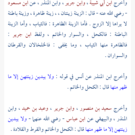
وأخرج
ابن أبي شيبة
،
وابن جرير
،
وابن المنذر
، عن
ابن مسعود
- رضي الله عنه - قال : الزينة زينتان ، ، زينة ظاهرة ، وزينة باطنة
لا يراها إلا الزوج . فأما الزينة الظاهرة : فالثياب ، وأما الزينة
الباطنة : فالكحل ، والسوار والخاتم ، ولفظ
ابن جرير
:
فالظاهرة منها الثياب ، وما يخفى : فالخلخالان والقرطان
والسواران .
وأخرج
ابن المنذر
عن
أنس
في قوله :
ولا يبدين زينتهن إلا ما
ظهر منها
قال : الكحل والخاتم .
وأخرج
سعيد بن منصور
،
وابن جرير
،
وعبد بن حميد
،
وابن
المنذر
،
والبيهقي
عن
ابن عباس
- رضي الله عنهما -
ولا يبدين
زينتهن إلا ما ظهر منها
قال : الكحل والخاتم والقرط والقلادة .