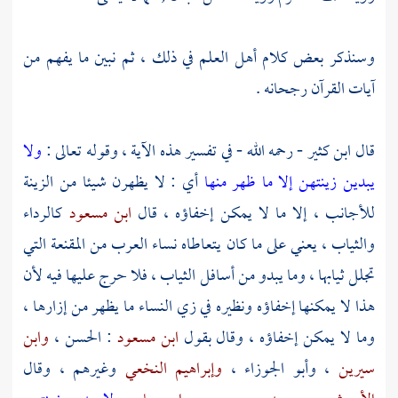
وسنذكر بعض كلام أهل العلم في ذلك ، ثم نبين ما يفهم من
آيات القرآن رجحانه .
قال
ابن كثير
- رحمه الله - في تفسير هذه الآية ، وقوله تعالى :
ولا
يبدين زينتهن إلا ما ظهر منها
أي : لا يظهرن شيئا من الزينة
للأجانب ، إلا ما لا يمكن إخفاؤه ، قال
ابن مسعود
كالرداء
والثياب ، يعني على ما كان يتعاطاه نساء العرب من المقنعة التي
تجلل ثيابها ، وما يبدو من أسافل الثياب ، فلا حرج عليها فيه لأن
هذا لا يمكنها إخفاؤه ونظيره في زي النساء ما يظهر من إزارها ،
وما لا يمكن إخفاؤه ، وقال بقول
ابن مسعود
:
الحسن
،
وابن
سيرين
،
وأبو الجوزاء
،
وإبراهيم النخعي
وغيرهم ، وقال