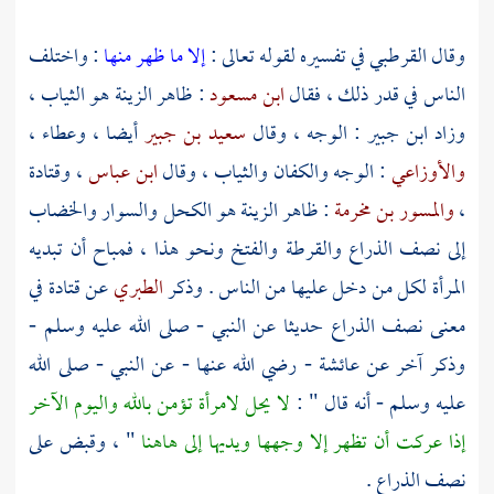
وقال
القرطبي
في تفسيره لقوله تعالى :
إلا ما ظهر منها
: واختلف
الناس في قدر ذلك ، فقال
ابن مسعود
: ظاهر الزينة هو الثياب ،
وزاد
ابن جبير
: الوجه ، وقال
سعيد بن جبير
أيضا ،
وعطاء
،
والأوزاعي
: الوجه والكفان والثياب ، وقال
ابن عباس
،
وقتادة
،
والمسور بن مخرمة
: ظاهر الزينة هو الكحل والسوار والخضاب
إلى نصف الذراع والقرطة والفتخ ونحو هذا ، فمباح أن تبديه
المرأة لكل من دخل عليها من الناس . وذكر
الطبري
عن
قتادة
في
معنى نصف الذراع حديثا عن النبي - صلى الله عليه وسلم -
وذكر آخر عن
عائشة
- رضي الله عنها - عن النبي - صلى الله
عليه وسلم - أنه قال " :
لا يحل لامرأة تؤمن بالله واليوم الآخر
إذا عركت أن تظهر إلا وجهها ويديها إلى هاهنا
" ، وقبض على
نصف الذراع .