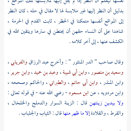
نفسها ليعلم أن النظر إذا لم يحل إليها لملابستها تلك المواقع ،
بدليل أن النظر إليها غير ملابسة لها لا مقال في حله ، كان النظر
إلى المواقع أنفسها متمكنا في الحظر ، ثابت القدم في الحرمة ،
شاهدا على أن النساء حقهن أن يحتطن في سترها ويتقين الله في
الكشف عنها ، إلى آخر كلامه .
وقال صاحب " الدر المنثور " : وأخرج
عبد الرزاق
والفريابي
،
وسعيد بن منصور
،
وابن أبي شيبة
،
وعبد بن حميد
،
وابن جرير
،
وابن المنذر
،
وابن أبي حاتم
،
والطبراني
،
والحاكم
وصححه ،
وابن مردويه
، عن
ابن مسعود
- رضي الله عنه - في قوله تعالى :
ولا يبدين زينتهن
قال : الزينة السوار والدملج والخلخال ،
والقرط ، والقلادة
إلا ما ظهر منها
قال : الثياب والجلباب .