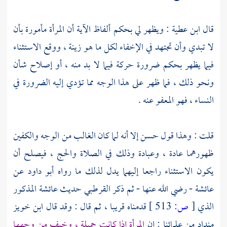
قال
ابن عطية
: ويظهر لي بحكم ألفاظ الآية أن المرأة مأمورة بأن
لا تبدي وأن تجتهد في الإخفاء لكل ما هو زينة ، ووقع الاستثناء
فيما يظهر بحكم ضرورة حركة فيما لا بد منه ، أو إصلاح شأن
ونحو ذلك ، فما ظهر على هذا الوجه مما تؤدي إليه الضرورة في
النساء ، فهو المعفو عنه .
قلت : وهذا قول حسن إلا أنه لما كان الغالب من الوجه والكفين
ظهورهما عادة ، وعبادة وذلك في الصلاة والحج ، فيصلح أن
يكون الاستثناء راجعا إليهما يدل لذلك ما رواه
أبو داود
عن
عائشة
- رضي الله عنها - ثم ذكر
القرطبي
حديث
عائشة
المذكور
الذي
[
ص:
513 ]
قدمناه قريبا ، ثم قال : وقد قال
ابن خويز
منداد
من علمائنا : إن
المرأة إذا كانت جميلة ، وخيف من وجهها