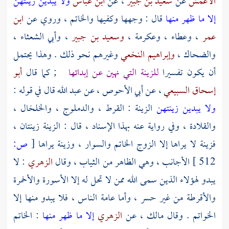
الأعمش
عن
سعيد بن جبير
، عن
ابن عباس
ولا يبدين زينتهن
إلا ما ظهر منها
قال : وجهها وكفيها والخاتم ، وروي عن
ابن
عمر
،
وعطاء
،
وعكرمة
،
وسعيد بن جبير
،
وأبي الشعثاء
،
والضحاك
،
وإبراهيم النخعي
وغيرهم نحو ذلك . وهذا يحتمل
أن يكون تفسيرا
للزينة التي نهين عن إبدائها
; كما قال
أبو
إسحاق السبيعي
، عن
أبي الأحوص
، عن
عبد الله
قال في قوله :
ولا يبدين زينتهن
الزينة : القرط ، والدملوج ، والخلخال ،
والقلادة ، وفي رواية عنه بهذا الإسناد ، قال : الزينة زينتان ،
فزينة لا يراها إلا الزوج الخاتم والسوار ، وزينة يراها
[
ص:
512 ]
الأجانب ، وهي الظاهر من الثياب ، وقال
الزهري
: لا
يبدو لهؤلاء الذين سمى الله ممن لا تحل له إلا الأسورة والأخمرة
والأقرطة من غير حسر ، وأما عامة الناس ، فلا يبدو منها إلا
الخواتم . وقال مالك ، عن
الزهري
إلا ما ظهر منها
: الخاتم