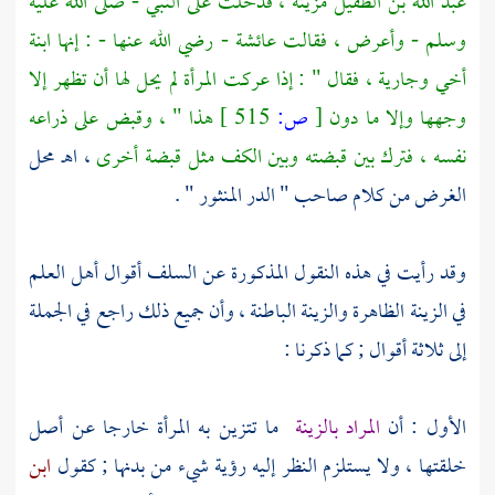
عبد الله بن الطفيل
مزينة ، فدخلت على النبي - صلى الله عليه
وسلم - وأعرض ، فقالت
عائشة
- رضي الله عنها - : إنها ابنة
أخي وجارية ، فقال " : إذا عركت المرأة لم يحل لها أن تظهر إلا
وجهها وإلا ما دون
[
ص:
515 ]
هذا " ، وقبض على ذراعه
نفسه ، فترك بين قبضته وبين الكف مثل قبضة أخرى
، اهـ محل
الغرض من كلام صاحب " الدر المنثور " .
وقد رأيت في هذه النقول المذكورة عن السلف أقوال أهل العلم
في الزينة الظاهرة والزينة الباطنة ، وأن جميع ذلك راجع في الجملة
إلى ثلاثة أقوال ; كما ذكرنا :
الأول : أن
المراد بالزينة
ما تتزين به المرأة خارجا عن أصل
خلقتها ، ولا يستلزم النظر إليه رؤية شيء من بدنها ; كقول
ابن