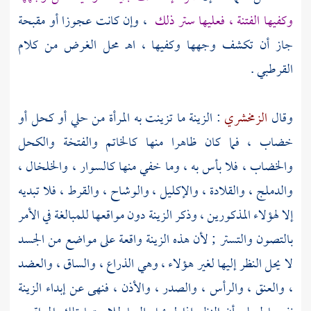
وكفيها الفتنة ، فعليها ستر ذلك
، وإن كانت عجوزا أو مقبحة
جاز أن تكشف وجهها وكفيها ، اهـ محل الغرض من كلام
القرطبي
.
وقال
الزمخشري
: الزينة ما تزينت به المرأة من حلي أو كحل أو
خضاب ، فما كان ظاهرا منها كالخاتم والفتخة والكحل
والخضاب ، فلا بأس به ، وما خفي منها كالسوار ، والخلخال ،
والدملج ، والقلادة ، والإكليل ، والوشاح ، والقرط ، فلا تبديه
إلا لهؤلاء المذكورين ، وذكر الزينة دون مواقعها للمبالغة في الأمر
بالتصون والتستر ; لأن هذه الزينة واقعة على مواضع من الجسد
لا يحل النظر إليها لغير هؤلاء ، وهي الذراع ، والساق ، والعضد
، والعنق ، والرأس ، والصدر ، والأذن ، فنهى عن إبداء الزينة