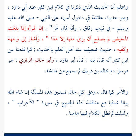
واعلم أن الحديث الذي ذكرنا في كلام
ابن كثير
عند
أبي داود
،
وهو حديث
عائشة
في دخول
أسماء
على النبي - صلى الله عليه
وسلم - في ثياب رقاق ، وأنه قال لها " :
إن المرأة إذا بلغت
المحيض لم يصلح أن يرى منها إلا هذا " ، وأشار إلى وجهه
وكفيه
، حديث ضعيف عند أهل العلم بالحديث ; كما قدمنا عن
ابن كثير
أنه قال فيه : قال
أبو داود
،
وأبو حاتم الرازي
: هو
مرسل ،
وخالد بن دريك
لم يسمع من
عائشة
.
والأمر كما قال ، وعلى كل حال فسنبين هذه المسألة إن شاء الله
بيانا شافيا مع مناقشة أدلة الجميع في سورة " الأحزاب " ،
ولذلك لم نطل الكلام فيها هاهنا .