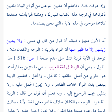
وإذا عرفت ذلك ، فاعلم أن هذين النوعين من أنواع البيان للذين
ذكرناهما في ترجمة هذا الكتاب المبارك ، ومثلنا لهما بأمثلة متعددة
كلاهما موجود في هذه الآية ، التي نحن بصددها .
أما الأول منهما ، فبيانه أن قول من قال في معنى :
ولا يبدين
زينتهن إلا ما ظهر منها
أن المراد بالزينة : الوجه والكفان مثلا ،
توجد في الآية قرينة تدل على عدم صحة
[
ص:
516 ]
هذا
القول ، وهي أن
الزينة في لغة العرب
، هي ما تتزين به المرأة مما
هو خارج عن أصل خلقتها : كالحلي ، والحلل . فتفسير الزينة
ببعض بدن المرأة خلاف الظاهر ، ولا يجوز الحمل عليه ، إلا
بدليل يجب الرجوع إليه ، وبه تعلم أن قول من قال : الزينة
الظاهرة : الوجه ، والكفان خلاف ظاهر معنى لفظ الآية ، وذلك
قرينة على عدم صحة هذا القول ، فلا يجوز الحمل عليه إلا بدليل