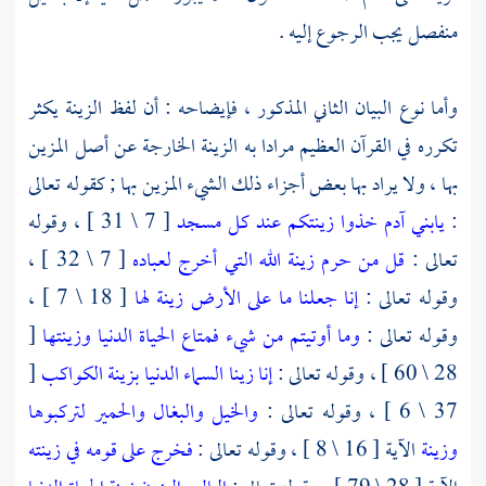
منفصل يجب الرجوع إليه .
وأما نوع البيان الثاني المذكور ، فإيضاحه : أن لفظ الزينة يكثر
تكرره في القرآن العظيم مرادا به الزينة الخارجة عن أصل المزين
بها ، ولا يراد بها بعض أجزاء ذلك الشيء المزين بها ; كقوله تعالى
:
يابني آدم خذوا زينتكم عند كل مسجد
[ 7 \ 31 ] ، وقوله
تعالى :
قل من حرم زينة الله التي أخرج لعباده
[ 7 \ 32 ] ،
وقوله تعالى :
إنا جعلنا ما على الأرض زينة لها
[ 18 \ 7 ] ،
وقوله تعالى :
وما أوتيتم من شيء فمتاع الحياة الدنيا وزينتها
[
28 \ 60 ] ، وقوله تعالى :
إنا زينا السماء الدنيا بزينة الكواكب
[
37 \ 6 ] ، وقوله تعالى :
والخيل والبغال والحمير لتركبوها
وزينة
الآية [ 16 \ 8 ] ، وقوله تعالى :
فخرج على قومه في زينته