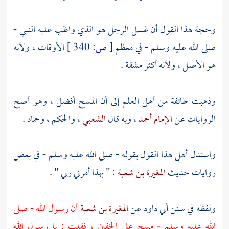
وحجة هذا القول أن غسل الرجل هو الذي واظب عليه النبي -
صلى الله عليه وسلم - في معظم
[
ص:
340 ]
الأوقات ، ولأنه
هو الأصل ، ولأنه أكثر مشقة .
وذهبت طائفة من أهل العلم إلى أن المسح أفضل ، وهو أصح
الروايات عن
الإمام أحمد
، وبه قال
الشعبي
،
والحكم
،
وحماد
.
واستدل أهل هذا القول بقوله - صلى الله عليه وسلم - في بعض
روايات حديث
المغيرة بن شعبة
: " بهذا أمرني ربي " .
ولفظه في سنن
أبي داود
عن
المغيرة بن شعبة
أن رسول الله - صلى
الله عليه وسلم - مسح على الخفين ، فقلت : يا رسول الله