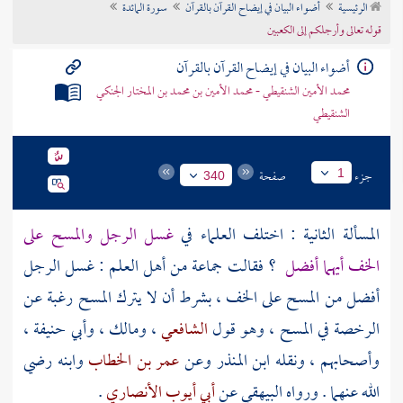
الرئيسية
أضواء البيان في إيضاح القرآن بالقرآن
سورة المائدة
تراجم الأعلام
قوله تعالى وأرجلكم إلى الكعبين
أضواء البيان في إيضاح القرآن بالقرآن
محمد الأمين الشنقيطي - محمد الأمين بن محمد بن المختار الجنكي
الشنقيطي
جزء
صفحة
1
340
المسألة الثانية : اختلف العلماء في
غسل الرجل والمسح على
الخف أيهما أفضل
؟ فقالت جماعة من أهل العلم : غسل الرجل
أفضل من المسح على الخف ، بشرط أن لا يترك المسح رغبة عن
الرخصة في المسح ، وهو قول
الشافعي
،
ومالك
،
وأبي حنيفة
،
وأصحابهم ، ونقله
ابن المنذر
وعن
عمر بن الخطاب
وابنه رضي
الله عنهما . ورواه
البيهقي
عن
أبي أيوب الأنصاري
.