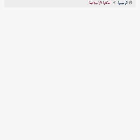
الرئيسية
المكتبة الإسلامية
تراجم الأعلام