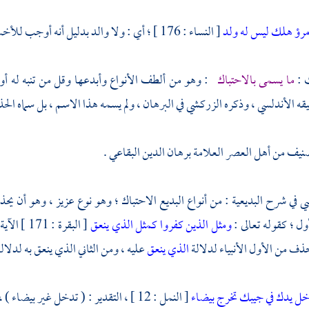
مرؤ هلك ليس له ولد
[ النساء : 176 ] ؛ أي : ولا والد بدليل أنه أوجب للأخت النصف ؛ وإنما يكون ذلك مع فقد الأب لأنه يسقطها .
ث :
ما يسمى بالاحتباك
: وهو من ألطف الأنواع وأبدعها وقل من تنبه له أو نب
قه الأندلسي ، وذكره
الزركشي
في البرهان ، ولم يسمه هذا الاسم ، بل سماه الحذف
صنيف من أهل العصر العلامة
برهان الدين البقاعي
.
ي في شرح البديعية : من أنواع البديع الاحتباك ؛ وهو نوع عزيز ، وهو أن يحذف
ول ؛ كقوله تعالى :
ومثل الذين كفروا كمثل الذي ينعق
[ البقرة 
حذف من الأول الأنبياء لدلالة
الذي ينعق
عليه ، ومن الثاني الذي ينعق به لدلالة
خل يدك في جيبك تخرج بيضاء
[ النمل : 12 ] ، التقدير : ( تدخل غير