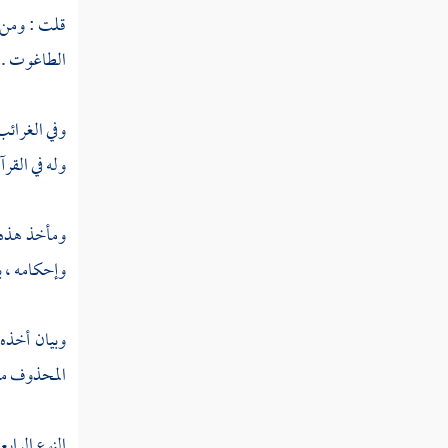
قلت : ومن 
النوع الثامن والسبعون في معرفة شروط المفسر
الطاغوت .
وآدابه
النوع التاسع والسبعون في غرائب
وفي الغرائ
التفسير
وله في القرآ
النوع الثمانون في طبقات المفسرين
ومأخذ هذه 
خاتمة
وإحكامه ، ب
وبيان أخذه
المحذوف موا
النوع الرابع