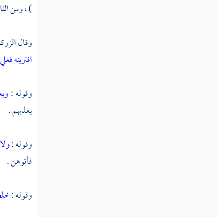
النوع الثاني والسبعون في فضائل القرآن
) ، ومن الثا
النوع الثالث والسبعون في أفضل
وقال
الزرك
القرآن وفضائله
افتريته فعلي
النوع الرابع والسبعون في مفردات
القرآن
وقوله :
ويع
يعذبهم .
النوع الخامس والسبعون في خواص
القرآن
وقوله :
ولا
فأتوهن .
النوع السادس والسبعون في مرسوم الخط
وآداب كتابته
وقوله :
خلطو
النوع السابع والسبعون في معرفة تفسيره
وتأويله وبيان شرفه والحاجة إليه