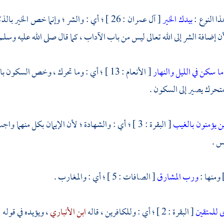
ذا النوع :
بيدك الخير
[ آل عمران : 26 ] ؛ أي : والشر ؛ وإنما خص ا
لأن إضافة الشر إلى الله تعالى ليس من باب الآداب ، كما قال صلى الله عليه وسلم
ما سكن في الليل والنهار
[ الأنعام : 13 ] ؛ أي : وما تحرك ، وخص ال
تحرك يصير إلى السكون .
ن يؤمنون بالغيب
[ البقرة : 3 ] ؛ أي : والشهادة ؛ لأن الإيمان بكل منه
س .
ومنها :
ورب المشارق
[ الصافات : 5 ] ؛ أي : والمغارب .
للمتقين
[ البقرة : 2 ] ؛ أي : وللكافرين ، قاله
ابن الأنباري
، ويؤيده في قوله 