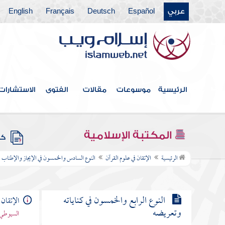
الاختلاف والتناقض
عربي
Español
Deutsch
Français
English
النوع التاسع والأربعون في مطلقه
ومقيده
النوع الخمسون في منطوقه ومفهومه
الرئيسية
موسوعات
مقالات
الفتوى
الاستشارات
النوع الحادي والخمسون في وجود
مخاطباته
المكتبة الإسلامية
كتب
النوع الثاني والخمسون في حقيقته ومجازه
الرئيسية
الإتقان في علوم القرآن
النوع السادس والخمسون في الإيجاز والإطناب
النوع الثالث والخمسون في تشبيهه واستعاراته
النوع الرابع والخمسون في كناياته
الإتقان 
وتعريضه
السيوطي 