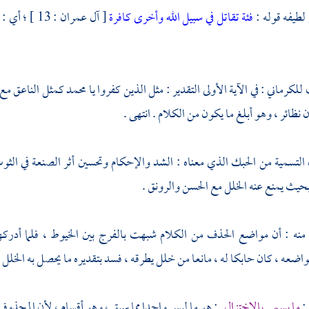
لطيفه قوله :
فئة تقاتل في سبيل الله وأخرى كافرة
[ آل عمران 
ب
للكرماني
: في الآية الأولى التقدير : مثل الذين كفروا يا محمد كمثل الناع
ن نظائر ، وهو أبلغ ما يكون من الكلام . انتهى .
التسمية من الحبك الذي معناه : الشد والإحكام وتحسين أثر الصنعة في الث
حيث يمنع عنه الخلل مع الحسن والرونق .
 منه : أن مواضع الحذف من الكلام شبهت بالفرج بين الخيوط ، فلما أدركه
ضعه ، كان حابكا له ، مانعا من خلل يطرقه ، فسد بتقديره ما يحصل به الخلل 
 :
ما يسمى بالاختزال
: هو ما ليس واحدا مما سبق ، وهو أقسام ، لأن المحذوف 