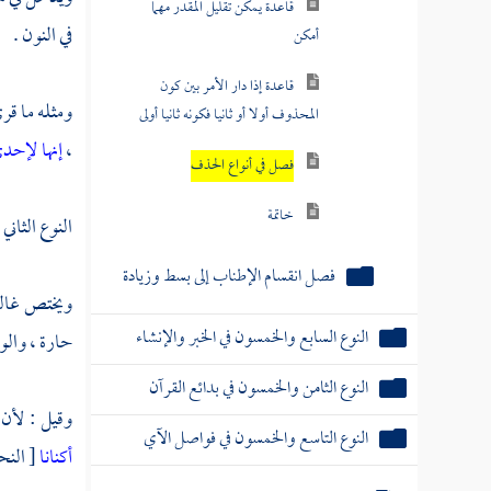
قاعدة يمكن تقليل المقدر مهما
في النون .
أمكن
قاعدة إذا دار الأمر بين كون
ومثله ما قر
المحذوف أولا أو ثانيا فكونه ثانيا أولى
،
إنها لإحد
فصل في أنواع الحذف
خاتمة
النوع الثاني 
فصل انقسام الإطناب إلى بسط وزيادة
ويختص غالبا
النوع السابع والخمسون في الخبر والإنشاء
حارة ، والو
النوع الثامن والخمسون في بدائع القرآن
وقيل : لأن ا
النوع التاسع والخمسون في فواصل الآي
أكنانا
[ النحل : 81 ] ، وفي