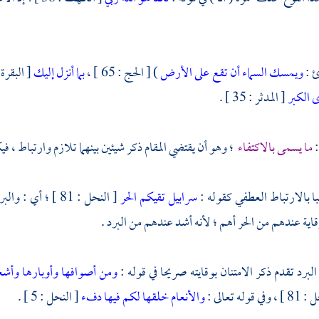
ئ :
ويمسك السماء أن تقع على الأرض
) [ الحج : 65 ] ،
بما أنزل إليك
[ البقرة : 4 
ى الكبر
[ المدثر : 35 ] .
:
ما يسمى بالاكتفاء
؛ وهو أن يقتضي المقام ذكر شيئين بينهما تلازم وارتباط ، ف
 بالارتباط العطفي كقوله :
سرابيل تقيكم الحر
[ النحل : 81 ] 
قاية عندهم من الحر أهم ؛ لأنه أشد عندهم من البرد .
لبرد تقدم ذكر الامتنان بوقايته صريحا في قوله :
ومن أصوافها وأوبارها وأش
 قوله تعالى :
والأنعام خلقها لكم فيها دفء
[ النحل : 5 ] .