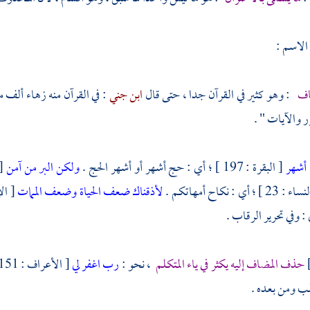
الاسم :
اف
: وهو كثير في القرآن جدا ، حتى قال
ابن جني
: في القرآن منه زهاء ألف
 والآيات " .
 أشهر
[ البقرة : 197 ] ؛ أي : حج أشهر أو أشهر الحج .
ولكن البر من آمن
[ ال
: 23 ] ؛ أي : نكاح أمهاتكم .
لأذقناك ضعف الحياة وضعف الممات
[ الإسراء :
حذف المضاف إليه يكثر في ياء المتكلم
، نحو :
رب اغفر لي
[ الأعراف : 151 ] ، وفي الغايات ، نحو :
ب ومن بعده .