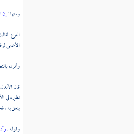
ومنها :
إن ا
النوع السابع والستون في أقسام
القرآن
النوع الثال
النوع الثامن والستون في جدل
الأعمى لرفي
القرآن
وأفرده بالت
النوع التاسع والستون فيما وقع في
القرآن من الأسماء والكنى والألقاب
قال الأندلس
النوع السبعون في المبهمات
نظيره في الأ
ينعق به ، ف
النوع الحادي والسبعون في أسماء من
نزل فيهم القرآن
وقوله :
وأد