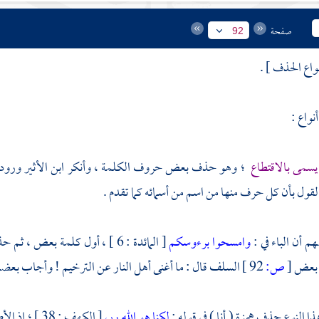
صفحة
92
واع الحذف ] .
نواع :
يسمى بالاقتطاع
؛ وهو حذف بعض حروف الكلمة ، وأنكر
ابن الأثير
ورود 
لقول بأن كل حرف منها من اسم من أسمائه كما تقدم .
 أن الباء في :
وامسحوا برءوسكم
[ المائدة : 6 ] ، أول كلمة بعض 
ا بعض
[
ص:
92 ]
السلف قال : ما أغنى أهل النار عن الترخيم ! وأجاب بعضهم
ا النوع حذف همزة ( أنا ) في قوله :
لكنا هو الله ربي
[ الكهف : 38