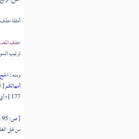
أمثلة حذف 
حذف المض
ترتيب السور
ومنه :
الحج
أمهاتكم
[ النساء 
177 ] ؛ أي : وفي تحرير الرقاب .
[
ص:
95 ]
من قبل الغل