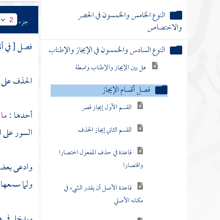
النوع الخامس والخمسون في الحصر
جزء
2
والاختصاص
فصل [ في أن
النوع السادس والخمسون في الإيجاز والإطناب
هل بين الإيجاز والإطناب واسطة
الحذف على أ
فصل أقسام الإيجاز
القسم الأول إيجاز قصر
أحدها :
ما 
القسم الثاني إيجاز الحذف
السور على ا
قاعدة في حذف المفعول اختصارا
واقتصارا
وادعى بعضهم
ولما سمعه
قاعدة الأصل أن يقدر الشيء في
مكانه الأصلي
ويدخل في هذ