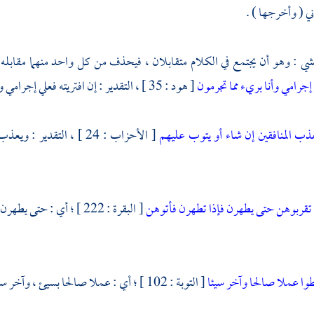
ني ( وأخرجها ) .
شي
: وهو أن يجتمع في الكلام متقابلان ، فيحذف من كل واحد منهما مقابله ل
 إجرامي وأنا بريء مما تجرمون
[ هود : 35 ] ، التقدير : إن افتريته فعلي إجرامي وأنتم برآء منه ، وعليكم إجرامكم وأنا بريء مما تجرمون .
ذب المنافقين إن شاء أو يتوب عليهم
[ الأحزاب : 24 ] ، التقد
 تقربوهن حتى يطهرن فإذا تطهرن فأتوهن
[ البقرة : 222 ] ؛ أي : حتى يطهرن
ا عملا صالحا وآخر سيئا
[ التوبة : 102 ] ؛ أي : عملا صالحا بسيئ ، وآخر سيئا بصالح .