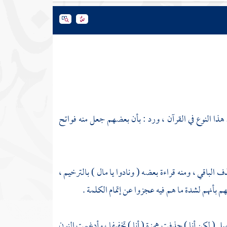
هذا النوع في القرآن ، ورد : بأن بعضهم جعل منه فواتح
، ثم حذف الباقي ، ومنه قراءة بعضه ( ونادوا يا مال ) بالترخيم ،
 بأنهم لشدة ما هم فيه عجزوا عن إتمام الكلمة .
 ] ؛ إذ الأصل ( لكن أنا ) حذفت همزة ( أنا ) تخفيفا ، وأدغمت النون